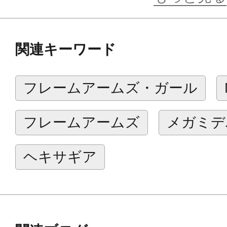
商品仕様
関連キーワード
■機動力優先のサブマシンガンAPC
蔵型の2挺入り。
フレームアームズ・ガール
■ストックスタイルは各タイプから選
■ガンは本製品用の新パーツを使用。
フレームアームズ
メガミデ
【セット内容】
ヘキサギア
・サブマシンガン：APC9タイプ×2挺
・ハンドガン：P250タイプ×2挺
・ハンドガンホルスター