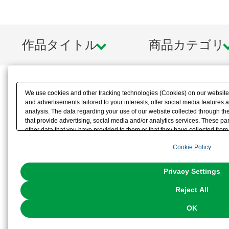
作品タイトル
商品カテゴリ
We use cookies and other tracking technologies (Cookies) on our website t
and advertisements tailored to your interests, offer social media feature
analysis. The data regarding your use of our website collected through t
that provide advertising, social media and/or analytics services. These p
other data that you have provided to them or that they have collected from 
analyze and optimize advertisements delivered to you by businesses other t
Cookie Policy
the use of all Cookies except for Strictly Necessary Cookies, please click "
with Cookies enabled, please click "OK". To select your preferences for e
You can change your consent or rejection settings at any time via through
Privacy Settings
our
Cookie Policy
or the website footer.
Reject All
OK