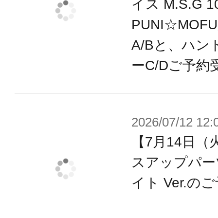
イス M.S.G
※商品以外のフィギュアや銃は付属
PUNI☆MOF
※写真はイメージです。商品の仕様
A/Bと、ハン
がございます。
ーC/Dご予約
※本製品はお客様ご自身で組み立て
発売元／販売元 株式会社トミーテッ
2026/07/12 12:
【7月14日（
スアップパー
イト Ver.