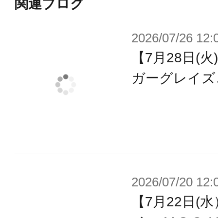
・ライフルホルダー
関連ブログ
・マガジンポーチ各種
2026/07/26 12:
・腿リングアタッチメント(M／L)
【7月28日(
・アタッチメントプラットフォーム
・2mm穴を3mm軸に変換するアダプ
ガーグレイズ
・2mm軸を3mm軸に変換するアダプ
※本製品はマシニーカ Block2 素
ミデバイスシリーズ内でも組み合わ
ので、予めご了承ください。
2026/07/20 12:
※本製品はオプションパーツです。
【7月22日(
れません。メガミデバイスは(株)壽