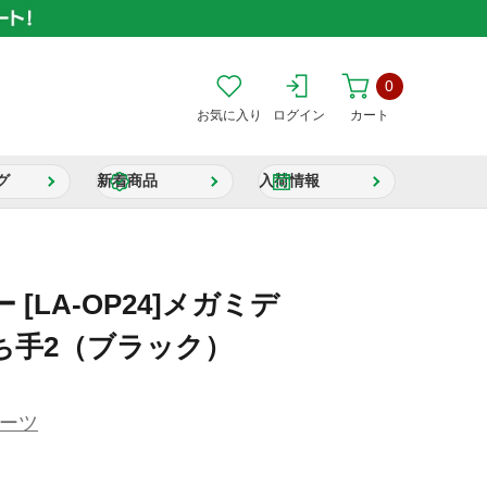
0
お気に入り
ログイン
カート
グ
新着商品
入荷情報
[LA-OP24]メガミデ
ち手2（ブラック）
ーツ