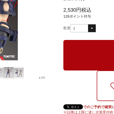
2,530
円
税込
126
ポイント付与
数量
1
1
-
7
/
7
2026/5/31までのご予約で確
※以降は上限に達し次第受付終