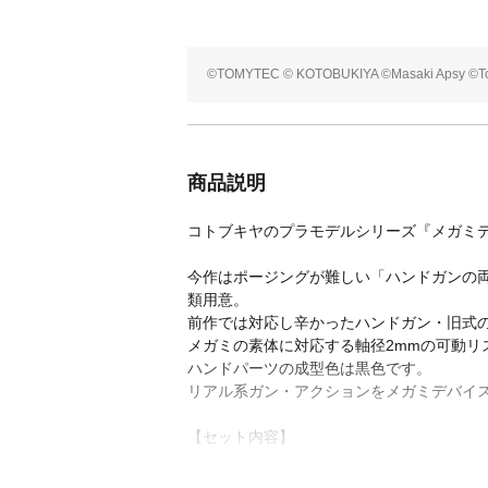
©TOMYTEC © KOTOBUKIYA ©Masaki Apsy ©To
商品説明
コトブキヤのプラモデルシリーズ『メガミデ
今作はポージングが難しい「ハンドガンの
類用意。
前作では対応し辛かったハンドガン・旧式の
メガミの素体に対応する軸径2mmの可動リ
ハンドパーツの成型色は黒色です。
リアル系ガン・アクションをメガミデバイ
【セット内容】