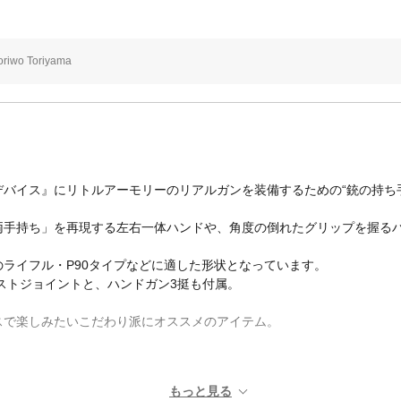
riwo Toriyama
バイス』にリトルアーモリーのリアルガンを装備するための“銃の持ち
両手持ち」を再現する左右一体ハンドや、角度の倒れたグリップを握るハ
ライフル・P90タイプなどに適した形状となっています。
ストジョイントと、ハンドガン3挺も付属。
スで楽しみたいこだわり派にオススメのアイテム。