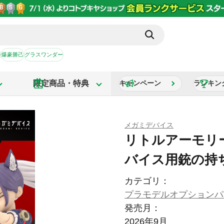
か
爆豪勝己
グラスワンダー
限定商品・特典
キャンペーン
ランキン
メガミデバイス
リトルアーモリー 
バイス用銃の持
カテゴリ：
プラモデルオプションパ
発売月：
2026年9月