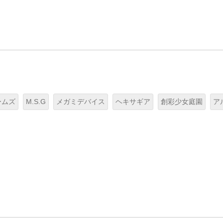
ームズ
M.S.G
メガミデバイス
ヘキサギア
創彩少女庭園
ア