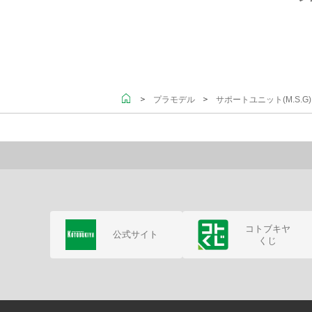
＞
＞
プラモデル
サポートユニット(M.S.
コトブキヤ
公式サイト
くじ