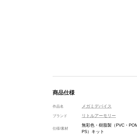
商品仕様
メガミデバイス
作品名
リトルアーモリー
ブランド
無彩色・樹脂製（PVC・PO
仕様/素材
PS）キット