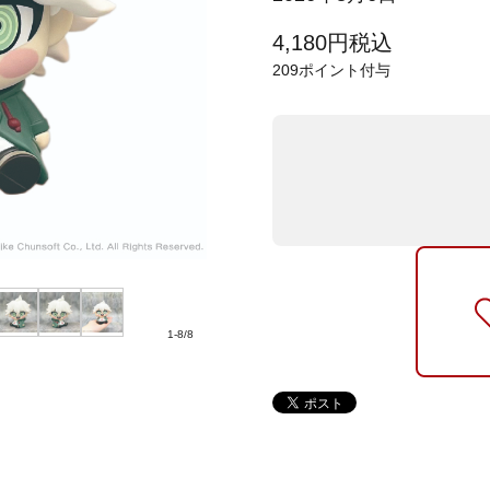
4,180
円
税込
209
ポイント付与
1
-
8
/
8