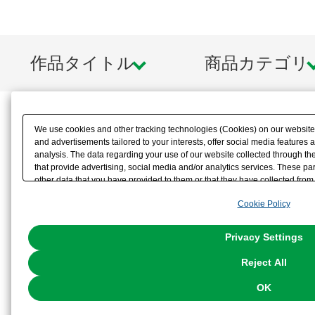
作品タイトル
商品カテゴリ
We use cookies and other tracking technologies (Cookies) on our website t
and advertisements tailored to your interests, offer social media feature
analysis. The data regarding your use of our website collected through t
that provide advertising, social media and/or analytics services. These p
other data that you have provided to them or that they have collected from 
analyze and optimize advertisements delivered to you by businesses other t
Cookie Policy
the use of all Cookies except for Strictly Necessary Cookies, please click "
with Cookies enabled, please click "OK". To select your preferences for e
You can change your consent or rejection settings at any time via through
Privacy Settings
our
Cookie Policy
or the website footer.
Reject All
OK