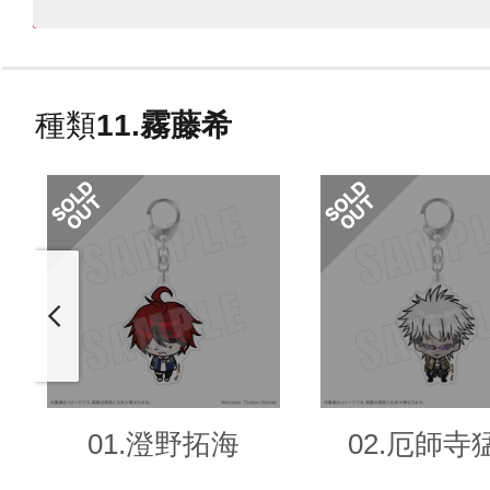
種類
11.霧藤希
01.澄野拓海
02.厄師寺