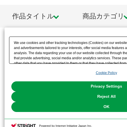
作品タイトル
商品カテゴリ
We use cookies and other tracking technologies (Cookies) on our website t
and advertisements tailored to your interests, offer social media feature
analysis. The data regarding your use of our website collected through t
that provide advertising, social media and/or analytics services. These p
other data that you have provided to them or that they have collected from 
analyze and optimize advertisements delivered to you by businesses other t
Cookie Policy
the use of all Cookies except for Strictly Necessary Cookies, please click "
with Cookies enabled, please click "OK". To select your preferences for e
You can change your consent or rejection settings at any time via through
Privacy Settings
our
Cookie Policy
or the website footer.
Reject All
OK
Powered by Internet Initiative Japan Inc.