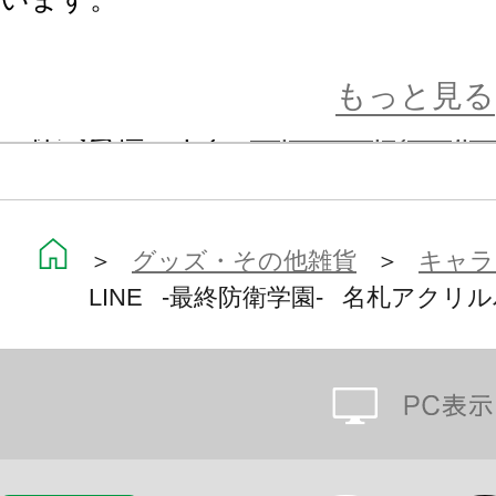
※商品に関するお問い合わせはこち
もっと見る
株式会社empty：
https://empty.co.jp
＞
グッズ・その他雑貨
＞
キャラ
LINE -最終防衛学園- 名札アクリ