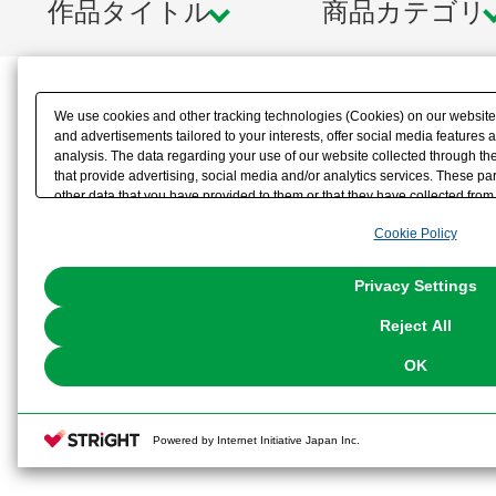
作品タイトル
商品カテゴリ
We use cookies and other tracking technologies (Cookies) on our website t
and advertisements tailored to your interests, offer social media feature
analysis. The data regarding your use of our website collected through t
that provide advertising, social media and/or analytics services. These p
other data that you have provided to them or that they have collected from 
analyze and optimize advertisements delivered to you by businesses other t
Cookie Policy
the use of all Cookies except for Strictly Necessary Cookies, please click "
with Cookies enabled, please click "OK". To select your preferences for e
You can change your consent or rejection settings at any time via through
Privacy Settings
our
Cookie Policy
or the website footer.
Reject All
OK
Powered by Internet Initiative Japan Inc.