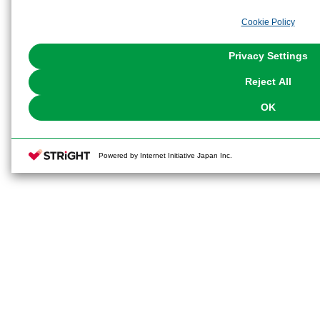
analyze and optimize advertisements delivered to you by businesses other t
Cookie Policy
the use of all Cookies except for Strictly Necessary Cookies, please click "
with Cookies enabled, please click "OK". To select your preferences for e
You can change your consent or rejection settings at any time via through
Privacy Settings
our
Cookie Policy
or the website footer.
Reject All
OK
Powered by Internet Initiative Japan Inc.