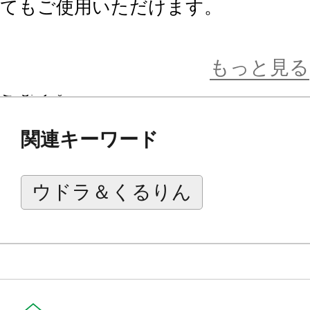
てもご使用いただけます。
また同日に発売が決定している
コウ
に使用することで、より可愛く、より
もっと見る
きます。
ぜひ店頭で手に取ってお確かめくだ
関連キーワード
ウドラ＆くるりん
「くるりん」とは？
立川市キャラクター。
冬生まれのうさぎの子で、立川市の
とほっぺのうずまきが特徴的。