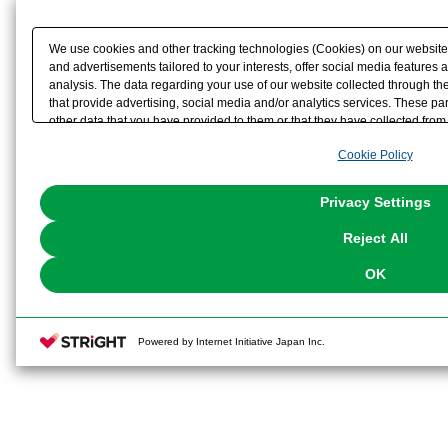
We use cookies and other tracking technologies (Cookies) on our website t
and advertisements tailored to your interests, offer social media feature
analysis. The data regarding your use of our website collected through t
that provide advertising, social media and/or analytics services. These p
other data that you have provided to them or that they have collected from 
analyze and optimize advertisements delivered to you by businesses other t
Cookie Policy
the use of all Cookies except for Strictly Necessary Cookies, please click "
with Cookies enabled, please click "OK". To select your preferences for e
You can change your consent or rejection settings at any time via through
Privacy Settings
our
Cookie Policy
or the website footer.
Reject All
OK
Powered by Internet Initiative Japan Inc.