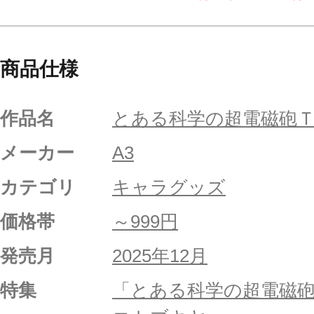
商品仕様
作品名
とある科学の超電磁砲
メーカー
A3
カテゴリ
キャラグッズ
価格帯
～999円
発売月
2025年12月
特集
「とある科学の超電磁砲T」P