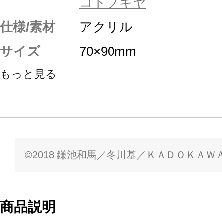
コトブキヤ
仕様/素材
アクリル
サイズ
70×90mm
もっと見る
©2018 鎌池和馬／冬川基／ＫＡＤＯＫＡＷＡ／P
商品説明