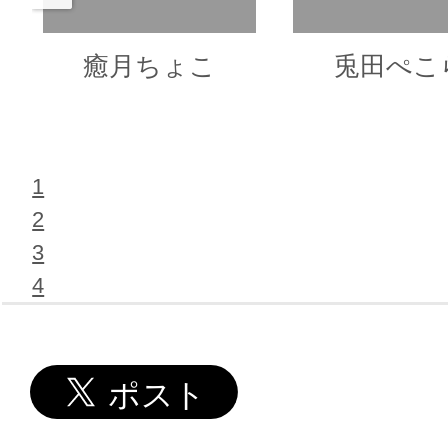
癒月ちょこ
兎田ぺこ
1
2
3
4