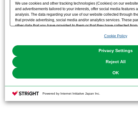
We use cookies and other tracking technologies (Cookies) on our website t
and advertisements tailored to your interests, offer social media feature
analysis. The data regarding your use of our website collected through t
that provide advertising, social media and/or analytics services. These p
other data that you have provided to them or that they have collected from 
analyze and optimize advertisements delivered to you by businesses other t
Cookie Policy
the use of all Cookies except for Strictly Necessary Cookies, please click "
with Cookies enabled, please click "OK". To select your preferences for e
You can change your consent or rejection settings at any time via through
Privacy Settings
our
Cookie Policy
or the website footer.
Reject All
OK
Powered by Internet Initiative Japan Inc.