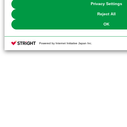
You can change your consent or rejection settings at any time via through
Privacy Settings
our
Cookie Policy
or the website footer.
Reject All
OK
Powered by Internet Initiative Japan Inc.