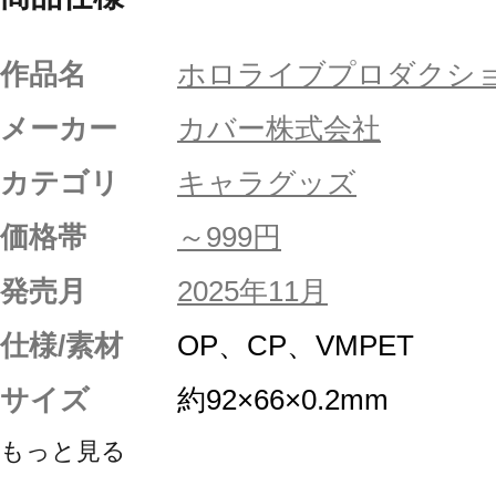
作品名
ホロライブプロダクシ
メーカー
カバー株式会社
カテゴリ
キャラグッズ
価格帯
～999円
発売月
2025年11月
仕様/素材
OP、CP、VMPET
サイズ
約92×66×0.2mm
もっと見る