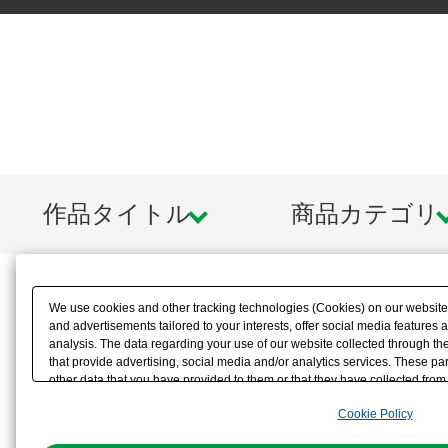
作品タイトル
商品カテゴリ
We use cookies and other tracking technologies (Cookies) on our website t
and advertisements tailored to your interests, offer social media feature
analysis. The data regarding your use of our website collected through t
that provide advertising, social media and/or analytics services. These p
other data that you have provided to them or that they have collected from 
analyze and optimize advertisements delivered to you by businesses other t
Cookie Policy
the use of all Cookies except for Strictly Necessary Cookies, please click "
with Cookies enabled, please click "OK". To select your preferences for e