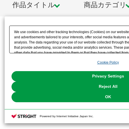
作品タイトル
商品カテゴリ
We use cookies and other tracking technologies (Cookies) on our website t
and advertisements tailored to your interests, offer social media feature
analysis. The data regarding your use of our website collected through t
that provide advertising, social media and/or analytics services. These p
other data that you have provided to them or that they have collected from 
analyze and optimize advertisements delivered to you by businesses other t
Cookie Policy
the use of all Cookies except for Strictly Necessary Cookies, please click "
with Cookies enabled, please click "OK". To select your preferences for e
You can change your consent or rejection settings at any time via through
Privacy Settings
our
Cookie Policy
or the website footer.
Reject All
OK
Powered by Internet Initiative Japan Inc.