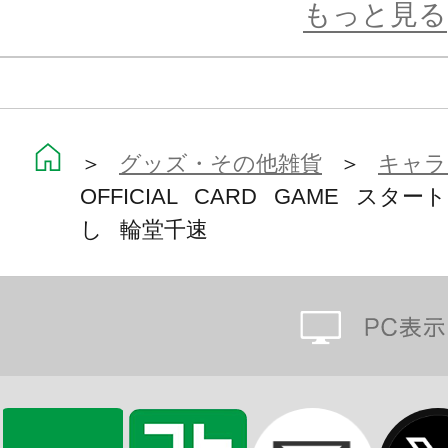
・エールデッキ：20枚
もっと見る
【付属アイテム】
・ルールシート 1枚
・プレイシート 1枚
＞
グッズ・その他雑貨
＞
キャラ
OFFICIAL CARD GAME スタ
・マーカーシート 1枚
し 輪堂千速
（ダメージ、SP推しスキル）
■スタートデッキ FLOW GLOW 推し
【推しホロメンカード】
輪堂千速