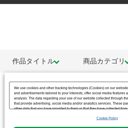
作品タイトル
商品カテゴリ
We use cookies and other tracking technologies (Cookies) on our website t
and advertisements tailored to your interests, offer social media feature
analysis. The data regarding your use of our website collected through t
that provide advertising, social media and/or analytics services. These p
other data that you have provided to them or that they have collected from 
analyze and optimize advertisements delivered to you by businesses other t
Cookie Policy
the use of all Cookies except for Strictly Necessary Cookies, please click "
with Cookies enabled, please click "OK". To select your preferences for e