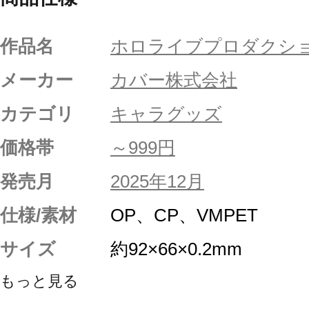
作品名
ホロライブプロダクシ
メーカー
カバー株式会社
カテゴリ
キャラグッズ
価格帯
～999円
発売月
2025年12月
仕様/素材
OP、CP、VMPET
サイズ
約92×66×0.2mm
もっと見る