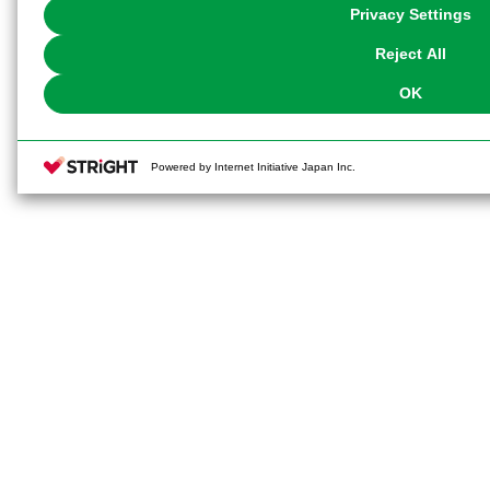
You can change your consent or rejection settings at any time via through
Privacy Settings
our
Cookie Policy
or the website footer.
Reject All
OK
Powered by Internet Initiative Japan Inc.