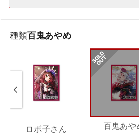
種類
百鬼あやめ
百鬼あや
ロボ子さん