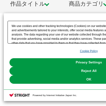
作品タイトル
商品カテゴリ
We use cookies and other tracking technologies (Cookies) on our website t
and advertisements tailored to your interests, offer social media feature
analysis. The data regarding your use of our website collected through t
that provide advertising, social media and/or analytics services. These p
other data that you have provided to them or that they have collected from 
analyze and optimize advertisements delivered to you by businesses other t
Cookie Policy
the use of all Cookies except for Strictly Necessary Cookies, please click "
with Cookies enabled, please click "OK". To select your preferences for e
You can change your consent or rejection settings at any time via through
Privacy Settings
our
Cookie Policy
or the website footer.
Reject All
OK
Powered by Internet Initiative Japan Inc.