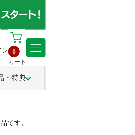
イン
0
カート
品・特典
商品です。