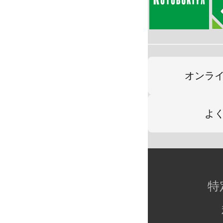
オンラ
よ
特