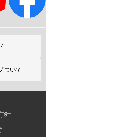
ド
プついて
方針
せ