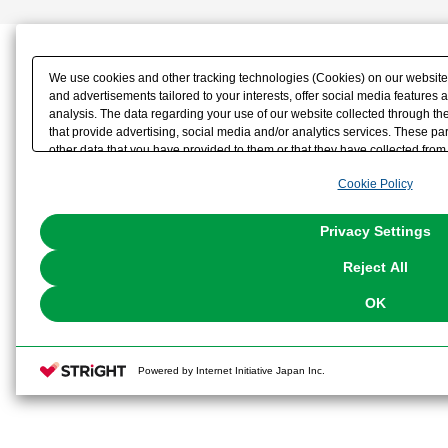
We use cookies and other tracking technologies (Cookies) on our website t
and advertisements tailored to your interests, offer social media feature
analysis. The data regarding your use of our website collected through t
that provide advertising, social media and/or analytics services. These p
other data that you have provided to them or that they have collected from 
analyze and optimize advertisements delivered to you by businesses other t
Cookie Policy
the use of all Cookies except for Strictly Necessary Cookies, please click "
with Cookies enabled, please click "OK". To select your preferences for e
You can change your consent or rejection settings at any time via through
Privacy Settings
our
Cookie Policy
or the website footer.
Reject All
OK
Powered by Internet Initiative Japan Inc.