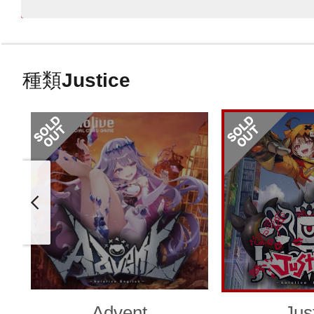
種類
Justice
Advent
Jus