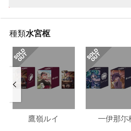
種類
水宮枢
鷹嶺ルイ
一伊那尓