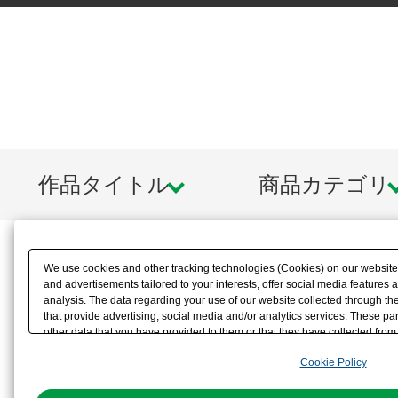
作品タイトル
商品カテゴリ
We use cookies and other tracking technologies (Cookies) on our website t
and advertisements tailored to your interests, offer social media feature
analysis. The data regarding your use of our website collected through t
that provide advertising, social media and/or analytics services. These p
other data that you have provided to them or that they have collected from 
analyze and optimize advertisements delivered to you by businesses other t
Cookie Policy
the use of all Cookies except for Strictly Necessary Cookies, please click "
with Cookies enabled, please click "OK". To select your preferences for e
You can change your consent or rejection settings at any time via through