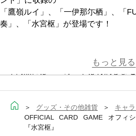
ンド」に収録の
「鷹嶺ルイ」、「一伊那尓栖」、「FU
奏」、「水宮枢」が登場です！
仕切り板1枚入り
もっと見る
※本商品にはＰＲカードは付属しま
※画像はイメージです。実際の商品
います。
＞
グッズ・その他雑貨
＞
キャラ
OFFICIAL CARD GAME オフィ
『水宮枢』