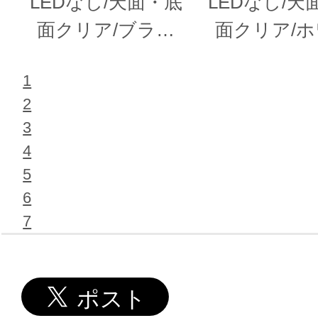
LEDなし/天面・底
LEDなし/天
面クリア/ブラッ
面クリア/
ク
ト
1
2
3
4
5
6
7