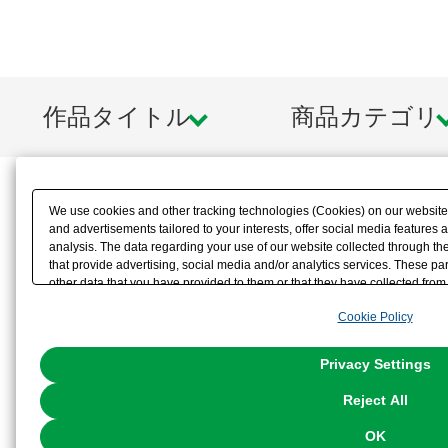
作品タイトル
商品カテゴリ
We use cookies and other tracking technologies (Cookies) on our website t
and advertisements tailored to your interests, offer social media feature
analysis. The data regarding your use of our website collected through t
that provide advertising, social media and/or analytics services. These p
other data that you have provided to them or that they have collected from 
analyze and optimize advertisements delivered to you by businesses other t
Cookie Policy
the use of all Cookies except for Strictly Necessary Cookies, please click "
with Cookies enabled, please click "OK". To select your preferences for e
You can change your consent or rejection settings at any time via through
Privacy Settings
our
Cookie Policy
or the website footer.
Reject All
OK