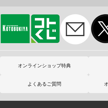
■外寸：幅69.5×高さ52×奥行29.5cm
■間口内寸：幅66.5×高さ45×奥行26.5
■最大内寸：幅67.5×高さ48×奥行27.5
■インナーパネル（中板）：幅65×奥行
■アルミシャフト：10mm角
■アクリルパネル厚み：2mm
■商品重量：約4.6kg
オンラインショップ特典
■生産国：日本
■組み立て：お客様組み立て品です。
よくあるご質問
意ください。
※各種寸法は概数となり、多少の誤