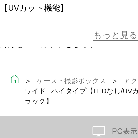
【UVカット機能】
ケースの側面・正面に紫外線カット
を使用しており、コレクションの劣
もっと見る
外線を93%カットします。
【天面・底面クリア】
クリア仕様の天面が光を取り込んで
＞
ケース・撮影ボックス
＞
アク
ワイド ハイタイプ【LEDなし/UV
面もクリア仕様のため連結時に下の
ラック】
■メーカー：セミー工業