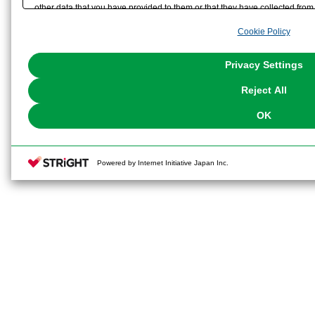
other data that you have provided to them or that they have collected from 
analyze and optimize advertisements delivered to you by businesses other t
Cookie Policy
the use of all Cookies except for Strictly Necessary Cookies, please click "
with Cookies enabled, please click "OK". To select your preferences for e
You can change your consent or rejection settings at any time via through
Privacy Settings
our
Cookie Policy
or the website footer.
Reject All
OK
Powered by Internet Initiative Japan Inc.