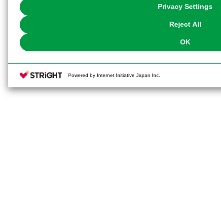
You can change your consent or rejection settings at any time via through
Privacy Settings
our
Cookie Policy
or the website footer.
Reject All
OK
Powered by Internet Initiative Japan Inc.