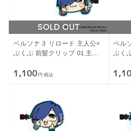
SOLD OUT
ペルソナ３ リロード 主人公×
ペルソ
ぶくぶ 前髪クリップ 01.主人
ぶくぶ
公
1,100
1,1
円 税込