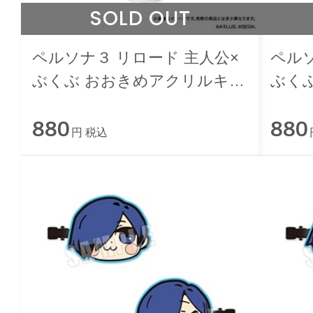
SOLD OUT
ペルソナ３ リロード 主人公×
ペルソ
ぶくぶ おおきめアクリルキー
ぶく
ホルダー 07.魅力 ランク1
ホルダ
880
880
円 税込