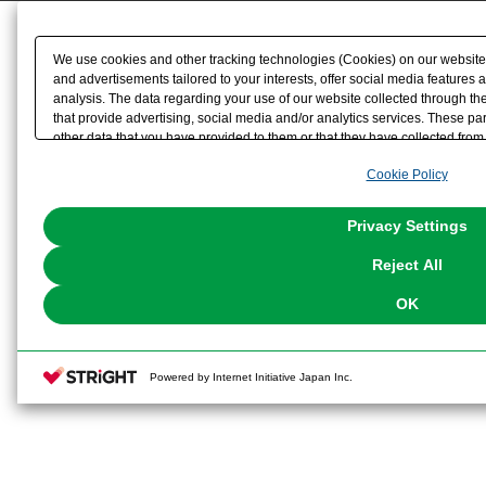
We use cookies and other tracking technologies (Cookies) on our website t
and advertisements tailored to your interests, offer social media feature
analysis. The data regarding your use of our website collected through t
that provide advertising, social media and/or analytics services. These p
other data that you have provided to them or that they have collected from 
analyze and optimize advertisements delivered to you by businesses other t
Cookie Policy
the use of all Cookies except for Strictly Necessary Cookies, please click "
with Cookies enabled, please click "OK". To select your preferences for e
You can change your consent or rejection settings at any time via through
Privacy Settings
our
Cookie Policy
or the website footer.
Reject All
OK
Powered by Internet Initiative Japan Inc.