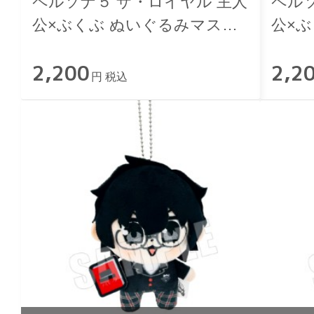
ペルソナ５ ザ・ロイヤル 主人
ペル
公×ぶくぶ ぬいぐるみマスコ
公×
ット 01.主人公
ット 
2,200
2,2
円 税込