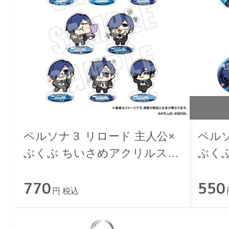
ペルソナ３ リロード 主人公×
ペルソ
ぶくぶ ちいさめアクリルスタ
ぶく
ンド
770
550
円 税込