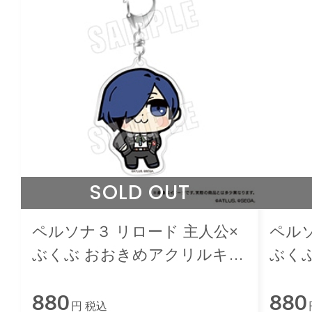
SOLD OUT
ペルソナ３ リロード 主人公×
ペルソ
ぶくぶ おおきめアクリルキー
ぶく
ホルダー 01.主人公
ホルダ
880
880
円 税込