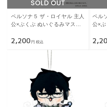
SOLD OUT
ペルソナ５ ザ・ロイヤル 主人
ペル
公×ぶくぶ ぬいぐるみマスコ
公×
ット 03.知識 ランク５
ット 
2,200
2,2
円 税込