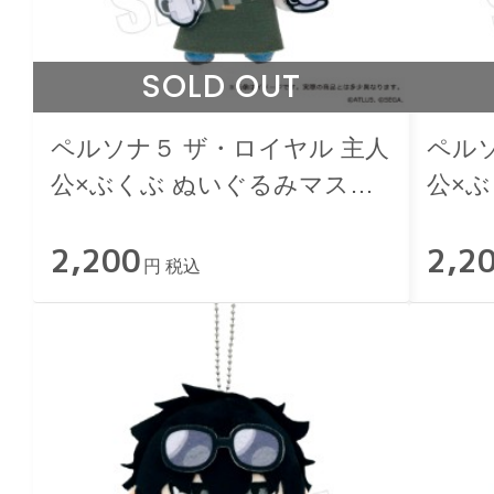
SOLD OUT
ペルソナ５ ザ・ロイヤル 主人
ペル
公×ぶくぶ ぬいぐるみマスコ
公×
ット 05.器用さ ランク５
ット 
2,200
2,2
円 税込