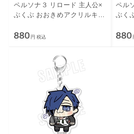
ペルソナ３ リロード 主人公×
ペルソ
ぶくぶ おおきめアクリルキー
ぶく
ホルダー 05.学力 ランク1
ホルダ
880
880
円 税込