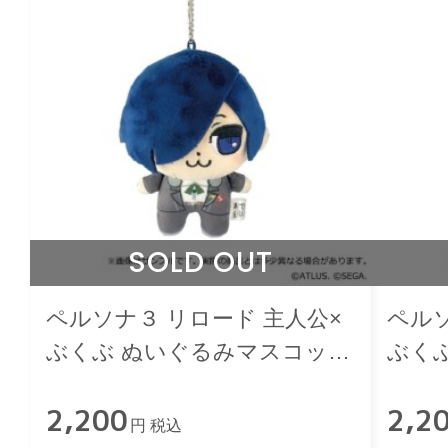
SOLD OUT
ペルソナ３ リロード 主人公×
ペルソ
ぶくぶ ぬいぐるみマスコット
ぶく
01.主人公
02.音
2,200
2,2
円 税込