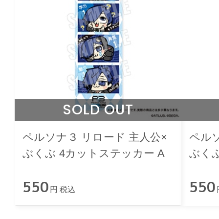
SOLD OUT
ペルソナ３ リロード 主人公×
ペルソ
ぶくぶ 4カットステッカー A
ぶくぶ
550
550
円 税込