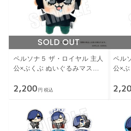
SOLD OUT
ペルソナ５ ザ・ロイヤル 主人
ペル
公×ぶくぶ ぬいぐるみマスコ
公×
ット 07.魅力 ランク１
ット 
2,200
2,2
円 税込