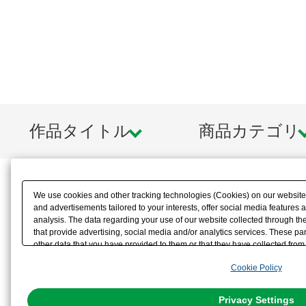
作品タイトル
商品カテゴリ
We use cookies and other tracking technologies (Cookies) on our website t
and advertisements tailored to your interests, offer social media feature
analysis. The data regarding your use of our website collected through t
that provide advertising, social media and/or analytics services. These p
other data that you have provided to them or that they have collected from 
analyze and optimize advertisements delivered to you by businesses other t
Cookie Policy
the use of all Cookies except for Strictly Necessary Cookies, please click "
with Cookies enabled, please click "OK". To select your preferences for e
You can change your consent or rejection settings at any time via through
Privacy Settings
our
Cookie Policy
or the website footer.