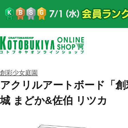
創彩少女庭園
アクリルアートボード「創彩
城 まどか&佐伯 リツカ