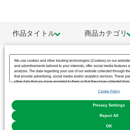
作品タイトル
商品カテゴリ
We use cookies and other tracking technologies (Cookies) on our website t
and advertisements tailored to your interests, offer social media feature
analysis. The data regarding your use of our website collected through t
that provide advertising, social media and/or analytics services. These p
other data that you have provided to them or that they have collected from 
analyze and optimize advertisements delivered to you by businesses other t
Cookie Policy
the use of all Cookies except for Strictly Necessary Cookies, please click "
with Cookies enabled, please click "OK". To select your preferences for e
You can change your consent or rejection settings at any time via through
Privacy Settings
our
Cookie Policy
or the website footer.
Reject All
OK