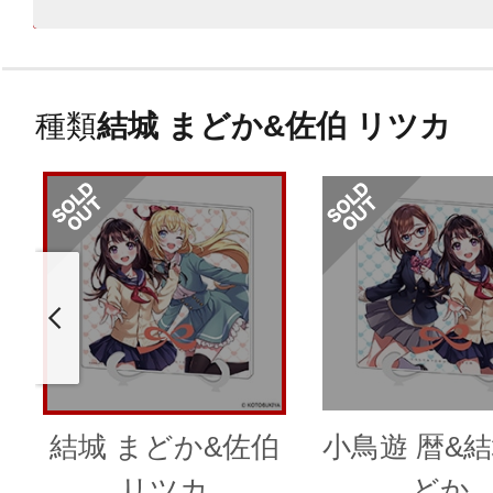
種類
結城 まどか&佐伯 リツカ
結城 まどか&佐伯
小鳥遊 暦&結
リツカ
どか