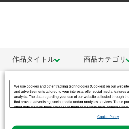
作品タイトル
商品カテゴリ
We use cookies and other tracking technologies (Cookies) on our website t
and advertisements tailored to your interests, offer social media feature
analysis. The data regarding your use of our website collected through t
that provide advertising, social media and/or analytics services. These p
other data that you have provided to them or that they have collected from 
analyze and optimize advertisements delivered to you by businesses other t
Cookie Policy
the use of all Cookies except for Strictly Necessary Cookies, please click "
with Cookies enabled, please click "OK". To select your preferences for e
You can change your consent or rejection settings at any time via through