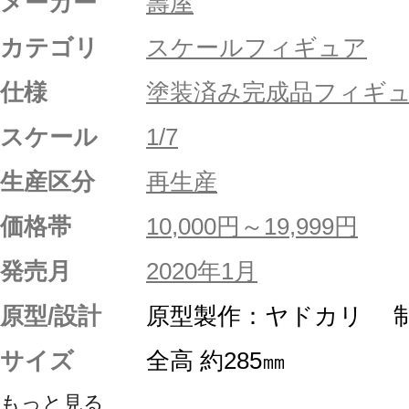
メーカー
壽屋
カテゴリ
スケールフィギュア
仕様
塗装済み完成品フィギ
スケール
1/7
生産区分
再生産
価格帯
10,000円～19,999円
発売月
2020年1月
原型/設計
原型製作：ヤドカリ 制
サイズ
全高 約285㎜
もっと見る