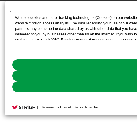
We use cookies and other tracking technologies (Cookies) on our website to
website through access analysis. The data regarding your use of our websi
partners may combine the data shared by us with other data that you have 
delivered to you by businesses other than us on the internet. If you wish to
enabled, please click "OK". To select your preferences for each purpose, 
link) located in our
Cookie Policy
or the website footer.
Powered by Internet Initiative Japan Inc.