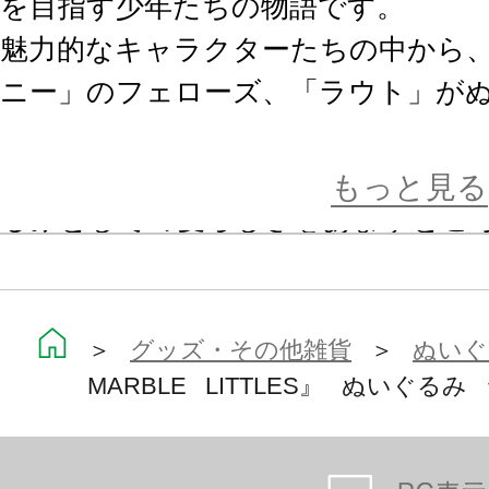
を目指す少年たちの物語です。
魅力的なキャラクターたちの中から
ニー」のフェローズ、「ラウト」が
サクライの描くキャラクターとして
もっと見る
るみとしての愛らしさをあますとこ
ぬいぐるみの大きさは約160mm。
りで喋り出しそう!
少年たちのキラキラした日常を、ぜ
＞
グッズ・その他雑貨
＞
ぬいぐ
MARBLE LITTLES』 ぬいぐるみ
てください。
【THE MARBLE LITTLES(マーブ