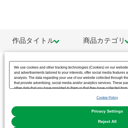
作品タイトル
商品カテゴリ
We use cookies and other tracking technologies (Cookies) on our website t
and advertisements tailored to your interests, offer social media feature
analysis. The data regarding your use of our website collected through t
that provide advertising, social media and/or analytics services. These p
other data that you have provided to them or that they have collected from 
analyze and optimize advertisements delivered to you by businesses other t
Cookie Policy
the use of all Cookies except for Strictly Necessary Cookies, please click "
with Cookies enabled, please click "OK". To select your preferences for e
You can change your consent or rejection settings at any time via through
Privacy Settings
our
Cookie Policy
or the website footer.
Reject All