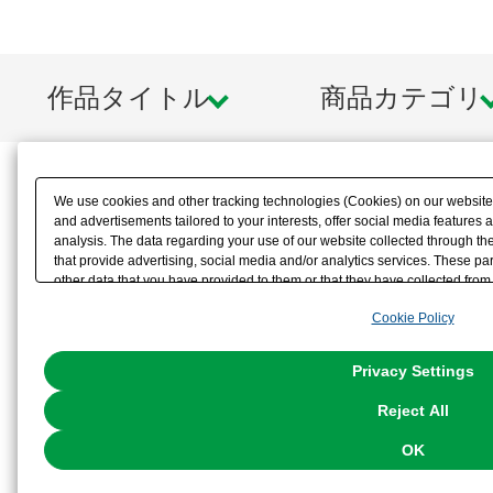
作品タイトル
商品カテゴリ
We use cookies and other tracking technologies (Cookies) on our website t
and advertisements tailored to your interests, offer social media feature
analysis. The data regarding your use of our website collected through t
that provide advertising, social media and/or analytics services. These p
other data that you have provided to them or that they have collected from 
analyze and optimize advertisements delivered to you by businesses other t
Cookie Policy
the use of all Cookies except for Strictly Necessary Cookies, please click "
with Cookies enabled, please click "OK". To select your preferences for e
You can change your consent or rejection settings at any time via through
Privacy Settings
our
Cookie Policy
or the website footer.
Reject All
OK