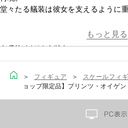
堂々たる艤装は彼女を支えるように
たえのある商品に仕上がりました。
彼女らしいデザインの着物の柄も繊
もっと見る
ッと豪華に輝く柄や
グラデーションのかかった袖部分な
す。
＞
フィギュア
＞
スケールフィ
ョップ限定品】プリンツ・オイゲン（百
初回限定特典としてペロッと舌を出
ツが付属。
是非お手元で表情豊かな彼女をお楽