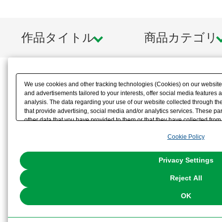
※画像は試作品です。実際の商品と
ます。また、撮影用に塗装されてお
作品タイトル
商品カテゴリ
※発光はCGによるイメージです。
※ゼットセイバー発光用の『ミライト3
池）シリーズ』は別売です。
We use cookies and other tracking technologies (Cookies) on our website t
and advertisements tailored to your interests, offer social media feature
※本製品はお客様ご自身で組み立て
analysis. The data regarding your use of our website collected through t
that provide advertising, social media and/or analytics services. These p
other data that you have provided to them or that they have collected from 
analyze and optimize advertisements delivered to you by businesses other t
Cookie Policy
the use of all Cookies except for Strictly Necessary Cookies, please click "
with Cookies enabled, please click "OK". To select your preferences for e
You can change your consent or rejection settings at any time via through
Privacy Settings
our
Cookie Policy
or the website footer.
Reject All
OK