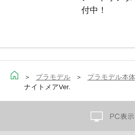
・フェイスパーツの差し替えにより、
付中！
・バスターは差し替えにより左右選
・差し替え可能なハンドパーツが4種
・ゼットセイバーを持つハンドパーツ
けることも可能。
・ゼットセイバーは背中にマウント
＞
プラモデル
＞
プラモデル本
・形状の異なる3種のゼットセイバー
ナイトメアVer.
・ゼットセイバー刀身部はカラーク
・ミライト取り付け専用ゼットセイ
ミライト316（LED付リチウム電池
ができ、クリア刃の刀身を発光させ