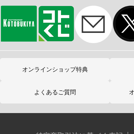
※ミライト316（LED付リチウム電
す。
・背部の3ｍｍ穴ジョイントにより、別
ライングベース］［ニューフライングベ
も対応しており、劇中のアクション
能。
オンラインショップ特典
・一部塗装済みマルチカラーキット
初心者の方も安心して組立てる事が
よくあるご質問
ーム中のイメージに近いゼロが完成
・パッケージは、ロックマンXシリ
ンを数多く担当された「水野 佳祐」