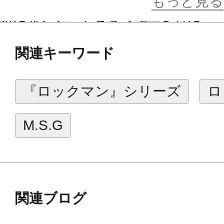
もっと見る
新たなブランドとして確立された『
り『ロックマンX6』にて、
関連キーワード
ナイトメア現象によって敵として登
ナイトメアVer.』としてコトブキヤ
『ロックマン』シリーズ
ロ
通常の「ゼロ」のカラーから、作中
M.S.G
ースとしたカラーに全体の成型色を
そして特徴的な髪の毛パーツは通常
きのついた立体的な造形になった新
っています。
関連ブログ