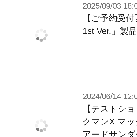
ボーナスパーツとして、ゼロのカラ
2025/09/03 18:
属するため、別売りのゼロと合わせ
【ご予約受付
ションをお楽しみいただけます。
1st Ver.」
■仕様
・成型色はナイトメアをイメージし
変更。
・髪の毛パーツは別売りのゼロとは
2024/06/14 12:
ーツに変更。
【テストショ
・ボーナスパーツとして、別売りの
クマンX マ
髪の毛パーツも付属。ゼロに取り付
アードサンダー
す。