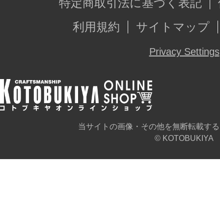
特定商取引法に基づく表記
■付属品
利用規約
サイトマップ
・差し替え顔パーツ3種（通常顔、食
Privacy Settings
・差し替え用バスター
・差し替えハンドパーツ4種（握り手
ち手）
・ゼットセイバーエフェクト3種
当サイトの画像・その他を無断転載する
・ミライト316（LED付リチウム電
© KOTOBUKIYA
イバー持ち手
・別売りのゼロの成型色の新規造形
※本商品は再生産になります。