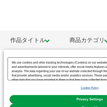
作品タイトル
商品カテゴリ
We use cookies and other tracking technologies (Cookies) on our website t
and advertisements tailored to your interests, offer social media feature
analysis. The data regarding your use of our website collected through t
that provide advertising, social media and/or analytics services. These p
other data that you have provided to them or that they have collected from 
analyze and optimize advertisements delivered to you by businesses other t
Cookie Policy
the use of all Cookies except for Strictly Necessary Cookies, please click "
with Cookies enabled, please click "OK". To select your preferences for e
You can change your consent or rejection settings at any time via through
Privacy Settings
our
Cookie Policy
or the website footer.