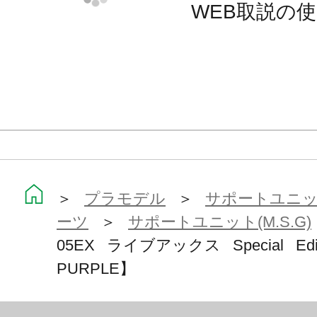
WEB取説の
■グリップ ×1
※画像は開発中のイメージです。実
※画像は撮影用に塗装してあります
※本製品はお客様ご自身で組み立て
＞
プラモデル
＞
サポートユニット
ーツ
＞
サポートユニット(M.S.G)
05EX ライブアックス Special Edit
PURPLE】