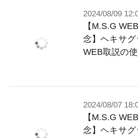
■刃部分を電撃エフェクトに差し替え
2024/08/09 12:
となります。
【M.S.G 
■電撃エフェクトが通常のクリアーイ
プルに、本体成型色がグレーからガ
念】ヘキサグ
ております。
WEB取説の
■PVC製のベルトを使うことでフレ
ガミデバイスなどの肩に下げること
付属品
2024/08/07 18:
■ライブアックス本体 ×1
【M.S.G 
■電撃エフェクト ×1
念】ヘキサグ
■ベルト ×1