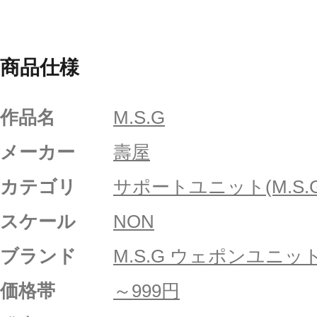
商品仕様
作品名
M.S.G
メーカー
壽屋
カテゴリ
サポートユニット(M.S.G
スケール
NON
ブランド
M.S.G ウェポンユニッ
価格帯
～999円