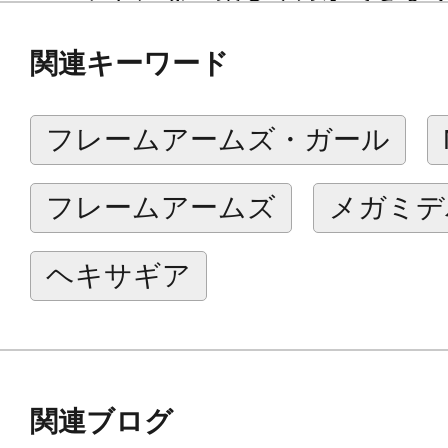
フレームアームズ・ガール、メガミ
関連キーワード
とでキャラクターがギター演奏をし
です。
フレームアームズ・ガール
Special editionでは電撃エフェ
フレームアームズ
メガミデ
リアーパープルに、本体成型色をグ
変更いたしました！
ヘキサギア
商品仕様
■刃部分を可動させることで基本形態
演奏形態『ライブモード』の2通りの
関連ブログ