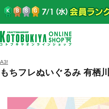
A3!
もちフレぬいぐるみ 有栖川