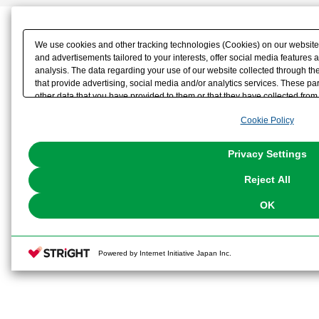
We use cookies and other tracking technologies (Cookies) on our website t
and advertisements tailored to your interests, offer social media feature
analysis. The data regarding your use of our website collected through t
that provide advertising, social media and/or analytics services. These p
other data that you have provided to them or that they have collected from 
analyze and optimize advertisements delivered to you by businesses other t
Cookie Policy
the use of all Cookies except for Strictly Necessary Cookies, please click "
with Cookies enabled, please click "OK". To select your preferences for e
You can change your consent or rejection settings at any time via through
Privacy Settings
our
Cookie Policy
or the website footer.
Reject All
OK
Powered by Internet Initiative Japan Inc.