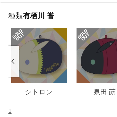
種類
有栖川 誉
シトロン
泉田 莇
1