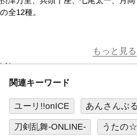
摂津万里、兵頭十座、七尾太一、月岡 
の全12種。
▼第二弾ラインナップ（2020年8月発
茅ヶ崎 至、シトロン、卯木千景、斑
もっと見る
門、
伏見 臣、古市左京、泉田 莇、有栖川 
関連キーワード
の全12種。
ユーリ!!onICE
あんさんぶ
もちもち柔らか、手のひらサイズの
ストラップにもできる紐が付いてい
刀剣乱舞-ONLINE-
うたの☆
ぜひお好きな子たちをお手もとに迎え