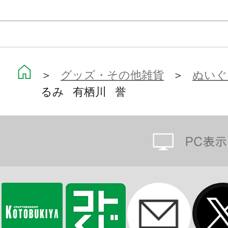
「もちフレ」とは…
動物をモチーフにした、まるっこい
＞
グッズ・その他雑貨
＞
ぬいぐ
るみシリーズ。
るみ 有栖川 誉
もちもちとした柔らかい素材でさわり
いろんな種類を集めて飾れば、あな
広がります…☆
※画像は開発中のイメージです。実