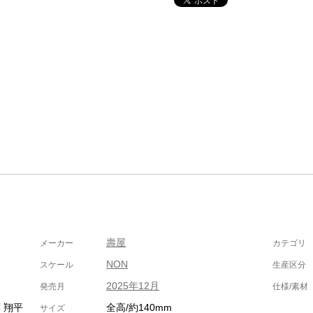
壽屋
メーカー
カテゴリ
NON
スケール
生産区分
2025年12月
発売月
仕様/素材
 翔平
全高/約140mm
サイズ