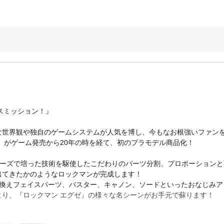
スミッション！』
な世界観や独自のゲームシステムが人気を博し、今もなお根強いファンを
」がゲーム発売から20年の時を経て、初のプラモデル商品化！
ーズで培った技術を駆使したこだわりのパーツ分割、プロポーションと
出てきたかのようなロックマンが完成します！
し換えフェイスパーツ、バスター、キャノン、ソードといったおなじみア
より、『ロックマン エグゼ』の様々な名シーンがお手元で蘇ります！