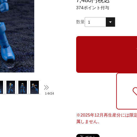
7,480
円
税込
374
ポイント付与
数量
1
1
-
9
/
24
※2025年12月再生産分には
属しません。