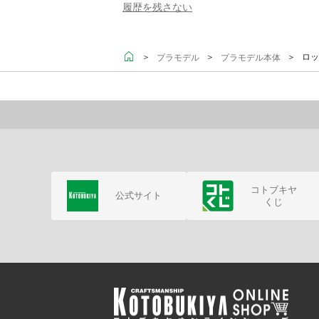
履歴を残さない
＞
＞
＞ ロッ
プラモデル
プラモデル本体
コトブキヤ
公式サイト
くじ