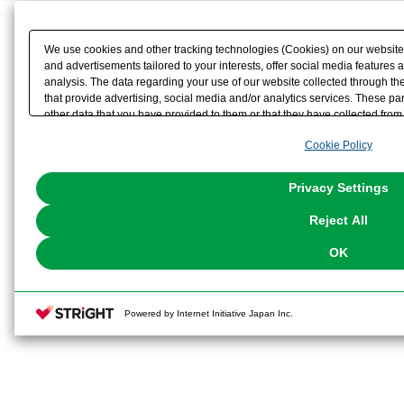
We use cookies and other tracking technologies (Cookies) on our website t
and advertisements tailored to your interests, offer social media feature
analysis. The data regarding your use of our website collected through t
that provide advertising, social media and/or analytics services. These p
other data that you have provided to them or that they have collected from 
analyze and optimize advertisements delivered to you by businesses other t
Cookie Policy
the use of all Cookies except for Strictly Necessary Cookies, please click "
with Cookies enabled, please click "OK". To select your preferences for e
You can change your consent or rejection settings at any time via through
Privacy Settings
our
Cookie Policy
or the website footer.
Reject All
OK
Powered by Internet Initiative Japan Inc.