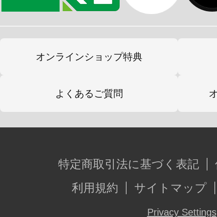
■付属品
・差し替えフェイスパーツ4種（正面
び、正面マスク状態）
オンラインショップ特典
・ロックバスター
・キャノン状態前腕
よくあるご質問
・ソード状態前腕
・ハンドパーツ3種（握り手、平手①
・ソードエフェクト2種（長・短）
・ドリームソードエフェクト
特定商取引法に基づく表記
利用規約
サイトマップ
※本製品は再生産です。
※画像は試作品です。実際の商品と
Privacy Settings