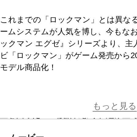
これまでの「ロックマン」とは異な
ームシステムが人気を博し、今もな
ックマン エグゼ』シリーズより、主
ビ「ロックマン」がゲーム発売から2
モデル商品化！
これまでの『ロックマンX』プラモ
を駆使したこだわりのパーツ分割、
もっと見る
立を図ったCAD設計により、組み立
からそのまま出てきたかのようなロ