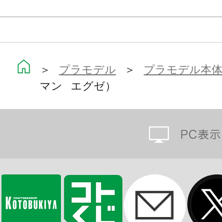
能。
・大迫力のドリームソードエフェク
3段階調節でき、左右どちらの向きで
・背部のディティールカバーパーツを
＞
プラモデル
＞
プラモデル本
マン エグゼ）
ジョイント穴が露出し、別売の「M.S
ース］［ニューフライングベース Pl
り、劇中のアクションポーズでディ
・一部塗装済みマルチカラーキット
初心者の方も安心して組立てる事が
ーム中のイメージに近い『ロックマ