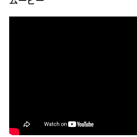
ムービー
さらに、キャラクター性溢れる4種類
ツ、バスター、キャノン、ソードと
メント、そして大迫力のドリームソ
ど、豊富な付属品より、『ロックマン
ンがお手元で蘇ります！
■仕様
・フェイスパーツの差し替えにより、
・前腕パーツの差し替えにより、バ
仕様状態を再現可能。
・ハンドパーツは付属のハンドパー
・ソードは長さの違う2種類のエフェ