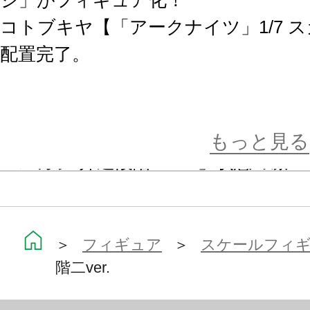
コトブキヤ【「アークナイツ」1/7 スカ
配置完了。
赤き瞳に神秘を潜め、白き肌は艷や
巨剣を携え登場。
もっと見る
「スカジ 昇進段階二ver.」状態の
背中の渦巻状の波も付属。
ドクター、戦場に舞う異国の踊り子
＞
フィギュア
＞
スケールフィ
階二ver.
う！