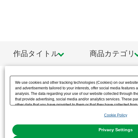
作品タイトル
商品カテゴリ
We use cookies and other tracking technologies (Cookies) on our website t
and advertisements tailored to your interests, offer social media feature
analysis. The data regarding your use of our website collected through t
that provide advertising, social media and/or analytics services. These p
other data that you have provided to them or that they have collected from 
analyze and optimize advertisements delivered to you by businesses other t
Cookie Policy
the use of all Cookies except for Strictly Necessary Cookies, please click "
with Cookies enabled, please click "OK". To select your preferences for e
You can change your consent or rejection settings at any time via through
Privacy Settings
our
Cookie Policy
or the website footer.