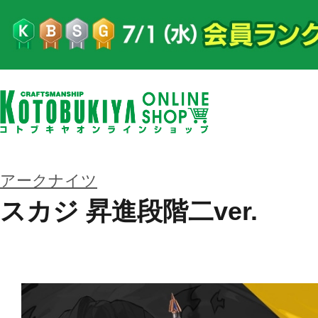
アークナイツ
スカジ 昇進段階二ver.