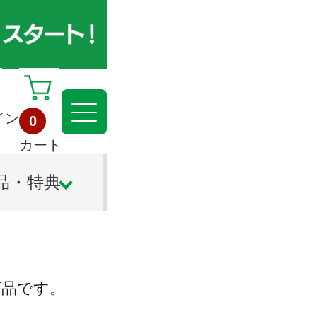
イン
0
カート
品・特典
商品です。