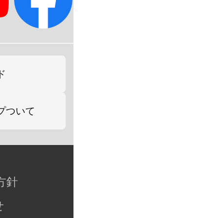
ド
プついて
方針
せ