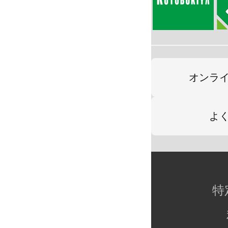
オンラ
よ
特