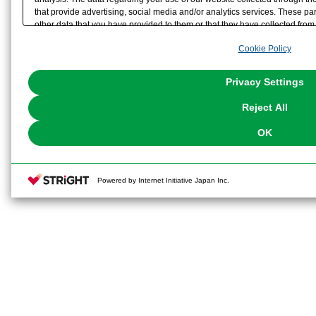
that provide advertising, social media and/or analytics services. These p
other data that you have provided to them or that they have collected from 
analyze and optimize advertisements delivered to you by businesses other t
Cookie Policy
the use of all Cookies except for Strictly Necessary Cookies, please click "
with Cookies enabled, please click "OK". To select your preferences for e
You can change your consent or rejection settings at any time via through
Privacy Settings
our
Cookie Policy
or the website footer.
Reject All
OK
Powered by Internet Initiative Japan Inc.