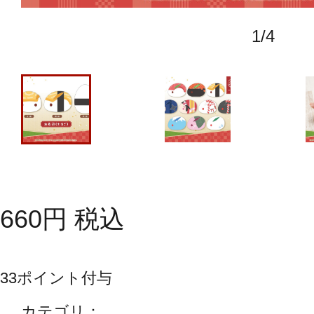
1
/
4
660
円
税込
33
ポイント付与
カテゴリ：