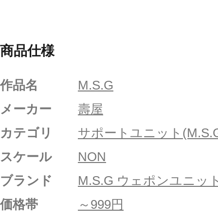
商品仕様
作品名
M.S.G
メーカー
壽屋
カテゴリ
サポートユニット(M.S.G
スケール
NON
ブランド
M.S.G ウェポンユニッ
価格帯
～999円