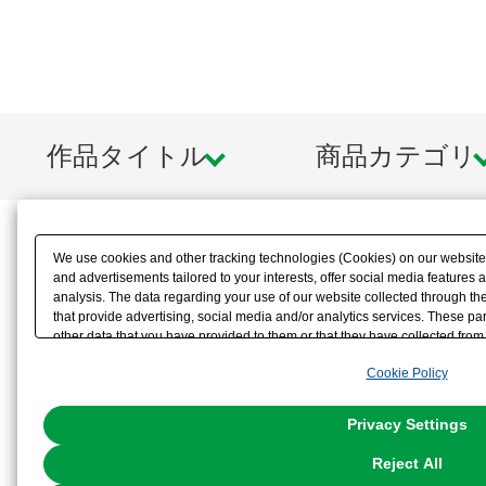
作品タイトル
商品カテゴリ
We use cookies and other tracking technologies (Cookies) on our website t
and advertisements tailored to your interests, offer social media feature
analysis. The data regarding your use of our website collected through t
that provide advertising, social media and/or analytics services. These p
other data that you have provided to them or that they have collected from 
analyze and optimize advertisements delivered to you by businesses other t
Cookie Policy
the use of all Cookies except for Strictly Necessary Cookies, please click "
with Cookies enabled, please click "OK". To select your preferences for e
You can change your consent or rejection settings at any time via through
Privacy Settings
our
Cookie Policy
or the website footer.
Reject All