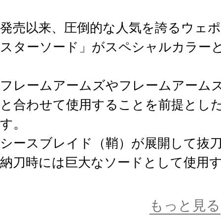
発売以来、圧倒的な人気を誇るウェ
スターソード」がスペシャルカラー
フレームアームズやフレームアーム
と合わせて使用することを前提としたコ
す。
シースブレイド（鞘）が展開して抜
納刀時には巨大なソードとして使用
※成型色以外は通常版と同じ仕様です
もっと見る