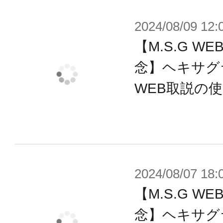
付属品
2024/08/09 12:
■サムライマスターソード ×1
【M.S.G 
■シースブレイド（鞘） ×1
■マウント用ジョイント ×1
念】ヘキサグ
WEB取説の
※画像は開発中のイメージです。実
※画像は撮影用に塗装してあります
※実際の商品に『フレームアームズ
※本製品はお客様ご自身で組み立て
2024/08/07 18:
【M.S.G 
念】ヘキサグ