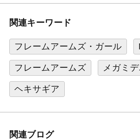
商品仕様
関連キーワード
■フレームアームズ「マガツキ」を
となっており、刀身は本体・鞘とも
フレームアームズ・ガール
ムズ マガツキ：REの刀と同色）で
■シースブレイド（鞘）は展開して内
フレームアームズ
メガミデ
ードを納刀・抜刀が可能。
■シースブレード(鞘)は二つに分離
ヘキサギア
て、もう片方は変形して銃器として
■マウント用ジョイントが付属する
の腰や背中に取り付けることができ
関連ブログ