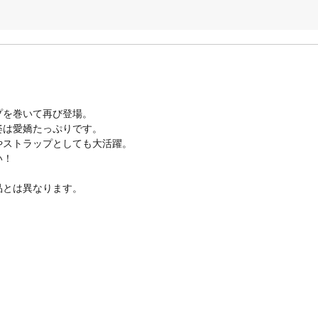
プを巻いて再び登場。
姿は愛嬌たっぷりです。
やストラップとしても大活躍。
い！
品とは異なります。