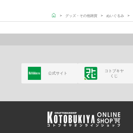
＞
＞
＞ 
グッズ・その他雑貨
ぬいぐるみ
コトブキヤ
公式サイト
くじ