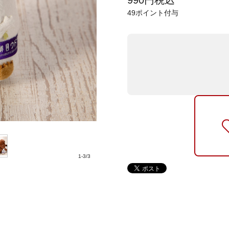
990
円
税込
49
ポイント付与
1
-
3
/
3