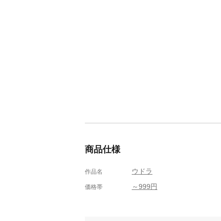
商品仕様
ウドラ
作品名
～999円
価格帯