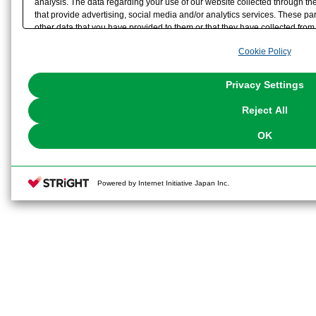
analysis. The data regarding your use of our website collected through t
that provide advertising, social media and/or analytics services. These p
other data that you have provided to them or that they have collected from 
analyze and optimize advertisements delivered to you by businesses other t
Cookie Policy
the use of all Cookies except for Strictly Necessary Cookies, please click "
with Cookies enabled, please click "OK". To select your preferences for e
You can change your consent or rejection settings at any time via through
Privacy Settings
our
Cookie Policy
or the website footer.
Reject All
OK
Powered by Internet Initiative Japan Inc.