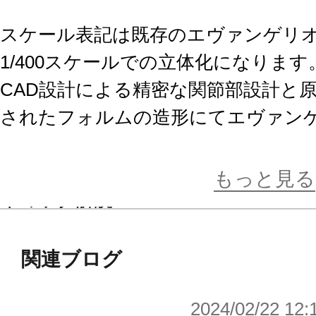
スケール表記は既存のエヴァンゲリ
1/400スケールでの立体化になります
CAD設計による精密な関節部設計と
されたフォルムの造形にてエヴァンゲ
ン化第３＋形態（推定）を皆様にご提
もっと見る
ギミック解説
■口の展開は可動により差し替え無し
■腿前面と膝頭が連動し可動。
関連ブログ
■副腕の展開状態を差し替えで再現が
2024/02/22 12:
■顔を上に向ける際に、喉部が連動し