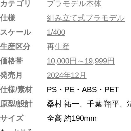
カテゴリ
プラモデル本体
仕様
組み立て式プラモデル
スケール
1/400
生産区分
再生産
価格帯
10,000円～19,999円
発売月
2024年12月
仕様/素材
PS・PE・ABS・PET
原型/設計
桑村 祐一、千葉 翔平、
サイズ
全高 約190mm