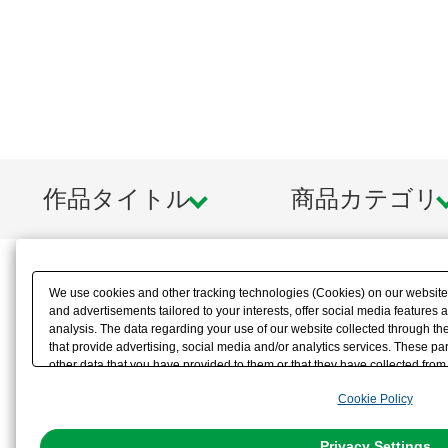
作品タイトル
商品カテゴリ
We use cookies and other tracking technologies (Cookies) on our website t
and advertisements tailored to your interests, offer social media feature
analysis. The data regarding your use of our website collected through t
that provide advertising, social media and/or analytics services. These p
other data that you have provided to them or that they have collected from 
analyze and optimize advertisements delivered to you by businesses other t
Cookie Policy
the use of all Cookies except for Strictly Necessary Cookies, please click "
with Cookies enabled, please click "OK". To select your preferences for e
You can change your consent or rejection settings at any time via through
Privacy Settings