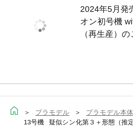
■収束状態の槍をジョイントパーツと
2024年5月
が可能。（収束状態は１本のみ再現可
オン初号機 w
（再生産）の
一部塗装済み箇所
■疑似シン化第３＋形態時の瞳、通常
付属品
槍×2本、フライングベース、フライ
支持パーツの台座、副腕展開パーツ一
光輪支持パーツ、光輪、収束状態の槍
＞
プラモデル
＞
プラモデル本
13号機 疑似シン化第３＋形態（推
ツ、フライングベース対応用の臀部