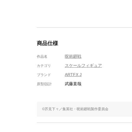
商品仕様
呪術廻戦
作品名
スケールフィギュア
カテゴリ
ARTFX J
ブランド
武藤直哉
原型/設計
©芥見下々／集英社・呪術廻戦製作委員会