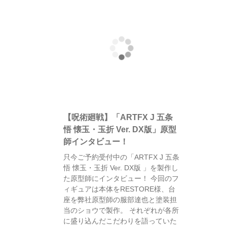
【呪術廻戦】「ARTFX J 五条
悟 懐玉・玉折 Ver. DX版」原型
師インタビュー！
只今ご予約受付中の「ARTFX J 五条
悟 懐玉・玉折 Ver. DX版 」を製作し
た原型師にインタビュー！ 今回のフ
ィギュアは本体をRESTORE様、台
座を弊社原型師の服部達也と塗装担
当のショウで製作。 それぞれが各所
に盛り込んだこだわりを語っていた