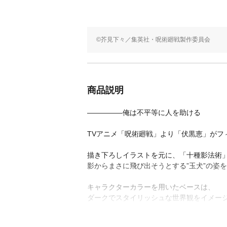
©芥見下々／集英社・呪術廻戦製作委員会
商品説明
―――――俺は不平等に人を助ける
TVアニメ「呪術廻戦」より「伏黒恵」がフ
描き下ろしイラストを元に、「十種影法術
影からまさに飛び出そうとする”玉犬”の姿
キャラクターカラーを用いたベースは、
ダークでスタイリッシュな世界観をイメー