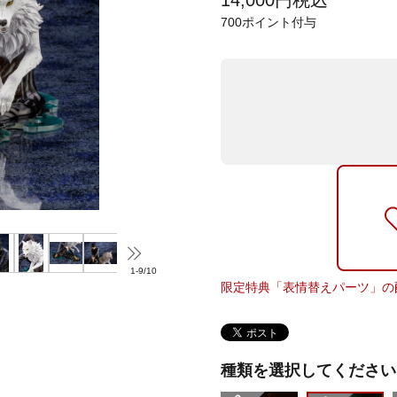
14,000
円
税込
700
ポイント付与
1
-
9
/
10
限定特典「表情替えパーツ」の
種類を選択してください