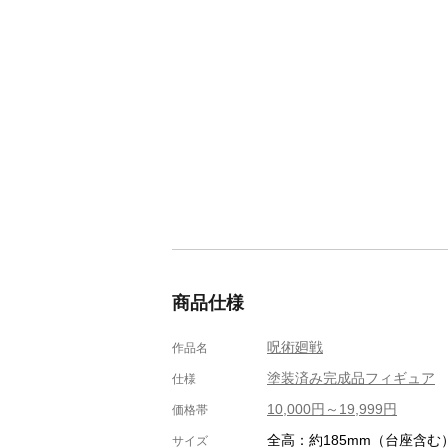
商品仕様
呪術廻戦
作品名
塗装済み完成品フィギュア
仕様
10,000円～19,999円
価格帯
全高：約185mm（台座含む
サイズ