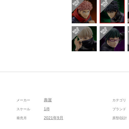
壽屋
メーカー
カテゴリ
1/8
スケール
ブランド
2021年9月
発売月
原型/設計
）