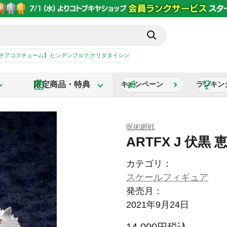
【チアコスチューム】
ヒンデンブルク
ナリタタイシン
限定商品・特典
キャンペーン
ランキン
呪術廻戦
ARTFX J 伏黒 
カテゴリ：
スケールフィギュア
発売月：
2021年9月24日