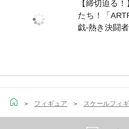
【締切迫る！
たち！「ART
戯-熱き決闘
＞
フィギュア
＞
スケールフィ