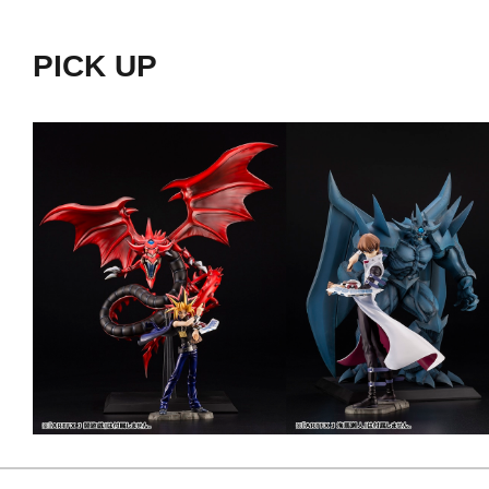
なシルエット、鋭い眼光を放つ頭部
PICK UP
を包み込むほどの巨大な翼、鋭く研
れなど、各種部位を細部までこだわり
予約受付開始となる「オシリスの天
兵」と合わせて今も色褪せない劇中
必見の一品となっております！
■付属品・仕様
・ボールジョイント接続により首、
・腕部、脚部が軸関節により自由な角
・専用のディスプレイ台座が付属