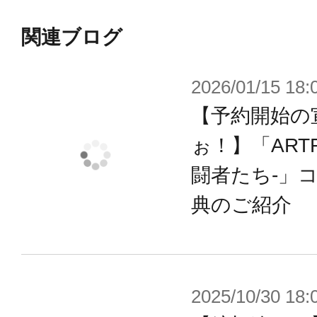
■「重巧超大（じゅうこうちょうだい
関連ブログ
重厚感溢れる巨大なスケールとその
と塗装表現を駆使した超絶規格外シ
2026/01/15 18:
【予約開始の
※画像は試作品のものです。実際の
ぉ！】「ARTF
ございます。
闘者たち-」
典のご紹介
2025/10/30 18: