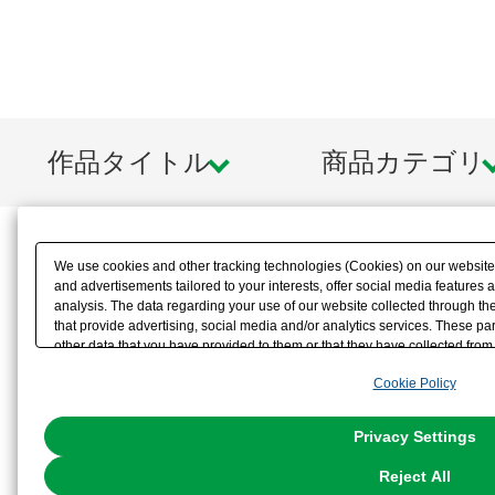
作品タイトル
商品カテゴリ
We use cookies and other tracking technologies (Cookies) on our website t
and advertisements tailored to your interests, offer social media feature
analysis. The data regarding your use of our website collected through t
that provide advertising, social media and/or analytics services. These p
other data that you have provided to them or that they have collected from 
analyze and optimize advertisements delivered to you by businesses other t
Cookie Policy
the use of all Cookies except for Strictly Necessary Cookies, please click "
with Cookies enabled, please click "OK". To select your preferences for e
You can change your consent or rejection settings at any time via through
Privacy Settings
our
Cookie Policy
or the website footer.
Reject All