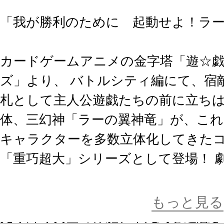
「我が勝利のために 起動せよ！ラ
カードゲームアニメの金字塔「遊☆
ズ」より、 バトルシティ編にて、宿
札として主人公遊戯たちの前に立ちは
体、三幻神「ラーの翼神竜」が、こ
キャラクターを多数立体化してきた
「重巧超大」シリーズとして登場！ 
て君臨するその存在感を、40cmを
影の際立つ重厚かつ繊細な塗装表現で
もっと見る
光り輝く黄金の体躯、不死鳥を連想