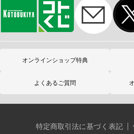
き」「左向き」をご用意しました。
▼付属品
1)小鳥遊 暦本体×１セット
2)ヘアスタイルパーツ３種
オンラインショップ特典
「ボブカット」「ハーフアップ」「三
3)メガネなし状態前髪パーツ×3
よくあるご質問
4)表情パーツ（塗装済みタイプ）「
（目閉じ）」「驚き顔」「泣き顔」×
5)表情パーツ（未塗装タイプ）「笑
閉じ）」「驚き顔」「泣き顔」×各1個
特定商取引法に基づく表記