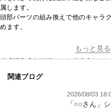
属します。
頭部パーツの組み換えで他のキャラ
めます。
プラモデルが初めてという人にも楽
もっと見る
う考えから、表情パーツやリボンの
塗装が難しいポイントはあらかじめ
また組み立てに時間がかからないよ
関連ブログ
ーツ数も控えめです。
2026/08/03 18:
組み立てるだけでもイメージに近い
ャレンジしてみてください。
「○○さん」