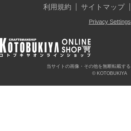
6)メガネパーツ×3
利用規約
サイトマップ
7)たたんだメガネパーツ×1
Privacy Settings
8)大きな本【ブラウン】 開き/閉じ×
9)小さな本【ホワイト】 開き/閉じ×
10)スカートパーツ３種「通常タイ
りタイプ」×各1個
当サイトの画像・その他を無断転載する
※座りタイプを使用するときは専用
© KOTOBUKIYA
す。
11)手首パーツ7種「持ち手（通常）
手（広）」「持ち手（丸）」
「握り手」「指さし手」「平手」×各
12)スマートフォン×1個