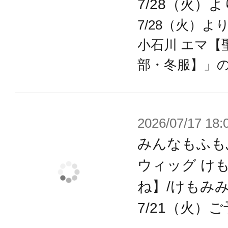
7/28（火）
胸元のリボンは細かいストライプが
7/28（火）
左肩上げ用ボディのリボンも塗装済
小石川 エマ【
も完成イメージに近い仕上がりをお
部・冬服】」
【3種類の形状のスカートパーツ】
静かな立ち姿に使う「通常タイプ」
2026/07/17 18:
を表現できる「座り姿タイプ」。
みんなもふも
そして今回最もこだわったのが「な
ウィッグ け
かれて舞い上がる表情を付けたなび
ね】/けもみ
指でつまめば可憐なカーテシーポーズ
7/21（火）