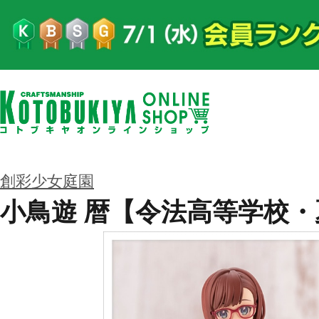
創彩少女庭園
小鳥遊 暦【令法高等学校・