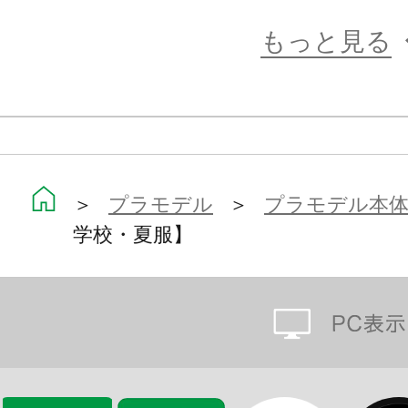
【前髪アレンジ用アタッチメントパ
もっと見る
ボブカットに使用できる前髪アレン
ツを使うと
別売りのまどか・ショートウィッグ
できます。
塗装して色を合わせることでヘアス
＞
プラモデル
＞
プラモデル本
とができます。
学校・夏服】
【水転写表情デカール】
塗装して仕上げたい人に嬉しい「未
写表情デカール」が付属します。
デカールの内容は4種類の表情それぞ