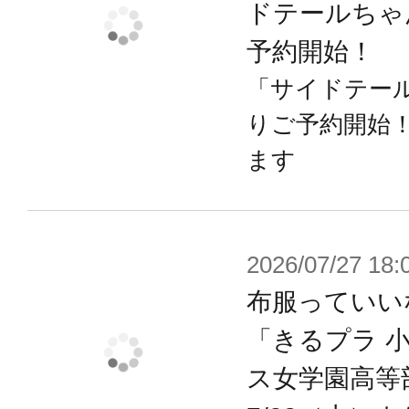
ドテールちゃ
※組み立てには別途ニッパーなどの
予約開始！
作時間には個人差があります。
「サイドテール
りご予約開始
▼こだわりポイント！
ます
【左肩上げ用ボディ】
左肩を上げた造形になっているボデ
2026/07/27 18:
所にあるものに手を伸ばすようなポ
布服っていい
幅広いシチュエーションに使える専
「きるプラ 
ス女学園高等
【塗装済みパーツ】