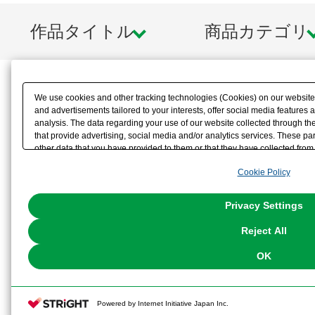
13)左肩上げ用ボディ×1セット
作品タイトル
商品カテゴリ
14)スクールバッグ×１セット
15)メガミデバイス対応6mm径 首パ
We use cookies and other tracking technologies (Cookies) on our website t
各１個
and advertisements tailored to your interests, offer social media feature
analysis. The data regarding your use of our website collected through t
16)展示用ベース×１セット
that provide advertising, social media and/or analytics services. These p
other data that you have provided to them or that they have collected from 
17)水転写表情デカール×1枚
analyze and optimize advertisements delivered to you by businesses other t
Cookie Policy
the use of all Cookies except for Strictly Necessary Cookies, please click "
with Cookies enabled, please click "OK". To select your preferences for e
You can change your consent or rejection settings at any time via through
Privacy Settings
※画像は試作品です。実際の商品と
our
Cookie Policy
or the website footer.
Reject All
ます。また撮影用に塗装されており
OK
※本製品はお客様ご自身で組み立て
Powered by Internet Initiative Japan Inc.