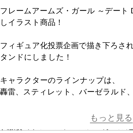
フレームアームズ・ガール ～デート DE 
しイラスト商品！
フィギュア化投票企画で描き下ろさ
タンドにしました！
キャラクターのラインナップは、
轟雷、スティレット、バーゼラルド、
ア クロ、
迅雷、アーキテクト、フレズヴェルク
もっと見る
私服姿のフレームアームズ・ガール