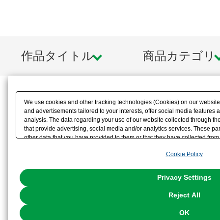
作品タイトル
商品カテゴリ
We use cookies and other tracking technologies (Cookies) on our website t
and advertisements tailored to your interests, offer social media feature
analysis. The data regarding your use of our website collected through t
that provide advertising, social media and/or analytics services. These p
other data that you have provided to them or that they have collected from 
analyze and optimize advertisements delivered to you by businesses other t
Cookie Policy
the use of all Cookies except for Strictly Necessary Cookies, please click "
with Cookies enabled, please click "OK". To select your preferences for e
You can change your consent or rejection settings at any time via through
Privacy Settings
our
Cookie Policy
or the website footer.
Reject All
OK