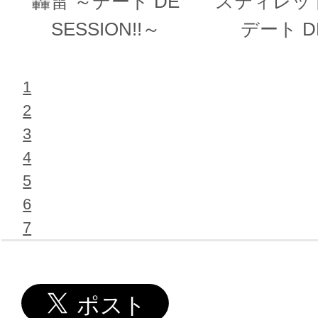
轟雷 ～デート DE
スティレッ
SESSION!!～
デート D
SESSION!
1
2
3
4
5
6
7