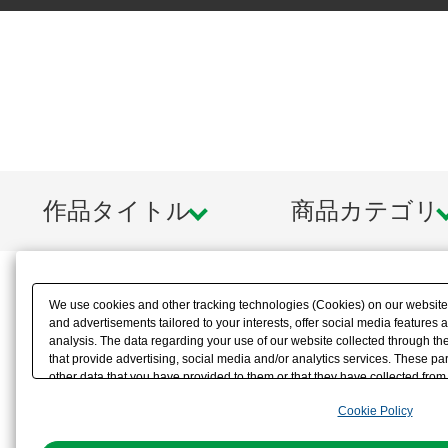
作品タイトル
商品カテゴリ
We use cookies and other tracking technologies (Cookies) on our website t
and advertisements tailored to your interests, offer social media feature
analysis. The data regarding your use of our website collected through t
that provide advertising, social media and/or analytics services. These p
other data that you have provided to them or that they have collected from 
analyze and optimize advertisements delivered to you by businesses other t
Cookie Policy
the use of all Cookies except for Strictly Necessary Cookies, please click "
with Cookies enabled, please click "OK". To select your preferences for e