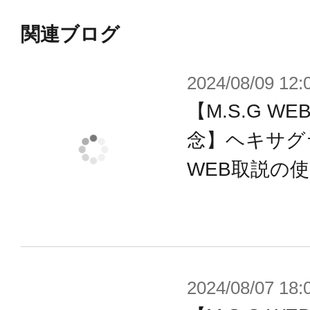
備させることで様々な楽しみ方が可
※Aタイプはブラック、Bタイプはナ
関連ブログ
ます。
2024/08/09 12:
【付属品】
【M.S.G 
■Aタイプ（抜刀状態）×1
念】ヘキサグ
■Aタイプ（納刀状態）×1
WEB取説の
■Aタイプ（鞘のみ）×1
■Bタイプ（抜刀状態）×1
■Bタイプ（納刀状態）×1
■Bタイプ（鞘のみ）×1
2024/08/07 18:
■PVC製ベルト×1