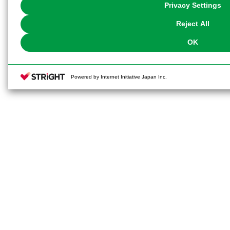
You can change your consent or rejection settings at any time via through
Privacy Settings
our
Cookie Policy
or the website footer.
Reject All
OK
Powered by Internet Initiative Japan Inc.