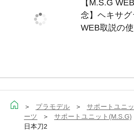
【M.S.G 
■ベルト用クリップパーツ×1
念】ヘキサグ
WEB取説の
※本製品は再生産品となります。
※画像は試作品です。実際の商品と
ます。また撮影用に塗装されており
※本製品はお客様ご自身で組み立て
＞
プラモデル
＞
サポートユニット
ーツ
＞
サポートユニット(M.S.G)
日本刀2