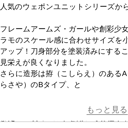
人気のウェポンユニットシリーズから日
フレームアームズ・ガールや創彩少
ラモのスケール感に合わせサイズを
アップ！刀身部分を塗装済みにする
見栄えが良くなりました。
さらに造形は拵（こしらえ）のあるA
らさや）のBタイプ、と
2種類をご用意。それぞれ「抜刀状態
を別々に造形することで美しいシル
もっと見る
またPVC製のベルトを用いて各種キ