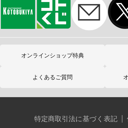
機体の各紋様は「モールド」と「水
また銀鶏用に鈴木康士氏描き下ろしの
ースが付属、雰囲気をさらに盛り上
パッケージアートも鈴木康士氏に描
オンラインショップ特典
た。
よくあるご質問
キット全長155mmながら、コトブ
報量を誇る『飛鉄塊 銀鶏[塗仏]』を
特定商取引法に基づく表記
※本商品の組み立てには接着剤が必