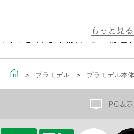
印象的な金糸模様は「新規水転写デカ
ンナーには製品素材に光沢度の高い「
もっと見る
やすことで、より黒漆に近い成形色
に金色が印象深かった[塗仏]を再現
あえて「上級者向けプラキット」と
＞
プラモデル
＞
プラモデル本
省略されているであろうディテール
化。
小翼の展開収納状態を差替え式で、降
できます。