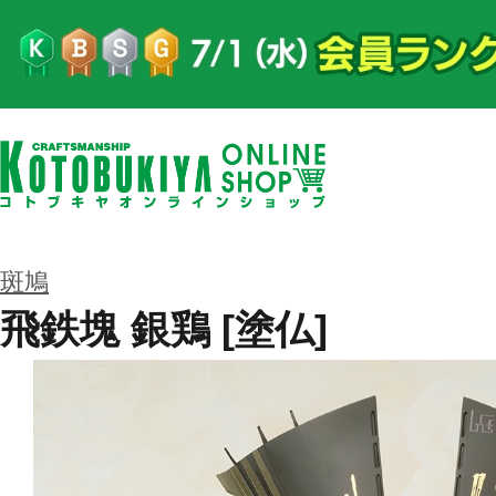
斑鳩
飛鉄塊 銀鶏 [塗仏]