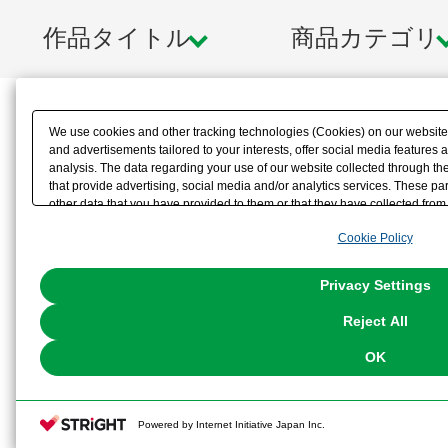
作品タイトル
商品カテゴリ
We use cookies and other tracking technologies (Cookies) on our website t
and advertisements tailored to your interests, offer social media feature
analysis. The data regarding your use of our website collected through t
that provide advertising, social media and/or analytics services. These p
other data that you have provided to them or that they have collected from 
analyze and optimize advertisements delivered to you by businesses other t
Cookie Policy
the use of all Cookies except for Strictly Necessary Cookies, please click "
with Cookies enabled, please click "OK". To select your preferences for e
You can change your consent or rejection settings at any time via through
Privacy Settings
our
Cookie Policy
or the website footer.
Reject All
OK
Powered by Internet Initiative Japan Inc.