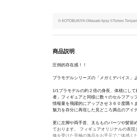
© KOTOBUKIYA ©Masaki Apsy ©Toriwo Toriya
商品説明
圧倒的存在感！！
プラモデルシリーズの「メガミデバイス」より
1/1プラモデルの約２倍の身長、体積にして
者」フィギュアと同様に数々のセルフアッ
情報量を飛躍的にアップさせ３６０度隅々
魅力を存分に再現した見どころ満点のアイ
更に左脚や両手首、太もものパーツや髪留
ております。 フィギュアオリジナルの表現と
修を受けた至極の逸品をお手元でご体感く