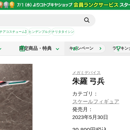
【チアコスチューム】
ヒンデンブルク
ナリタタイシン
限定商品・特典
キャンペーン
ランキン
メガミデバイス
朱羅 弓兵
カテゴリ：
スケールフィギュア
発売月：
2023年5月30日