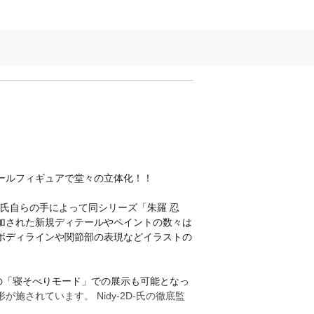
スケールフィギュアで堂々の立体化！！
D-氏自らの手によって同シリーズ「朱羅 忍
加された新規ディテールやペイントの数々は
ボディラインや関節部の表現などイラストの
の「寝そべりモード」での展示も可能となっ
されています。 Nidy-2D-氏の徹底監