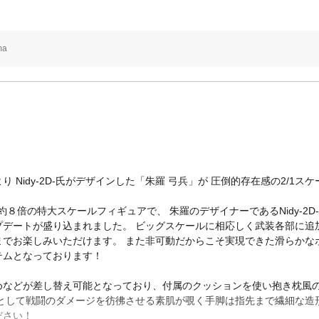
ma
 Nidy-2D-氏がデザインした「朱羅 弓兵」が 圧倒的存在感の2/1
約８倍の特大スケールフィギュアで、 朱羅のデザイナーであるNidy-2
プデートが盛り込まれました。 ビッグスケールに相応しく武装各部に追
までお楽しみいただけます。 また非可動だからこそ実現できた滑らかな
テムとなっております！
めなどが差し替え可能となっており、付属のクッションを使い抱き枕風
して戦闘のダメージを彷彿させる素肌が覗く手脚は指先まで繊細な造形が施
ださい！