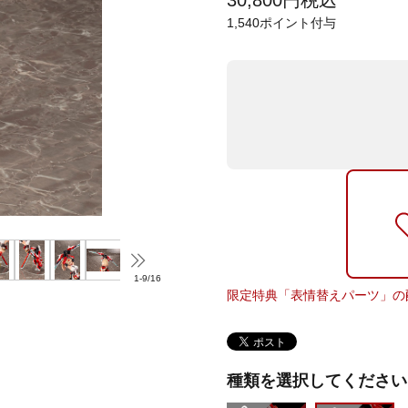
30,800
円
税込
1,540
ポイント付与
1
-
9
/
16
限定特典「表情替えパーツ」の
種類を選択してください