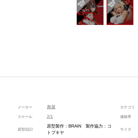
壽屋
メーカー
カテゴリ
2/1
スケール
価格帯
原型製作：BRAIN 製作協力：コ
原型/設計
サイズ
トブキヤ