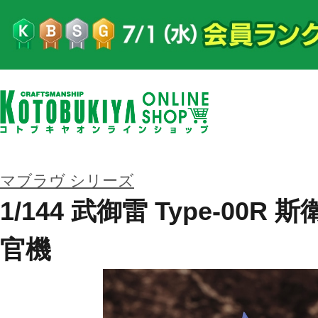
マブラヴ シリーズ
1/144 武御雷 Type-00R
官機