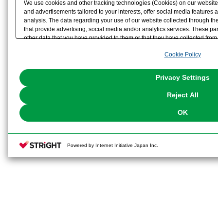
We use cookies and other tracking technologies (Cookies) on our website t
and advertisements tailored to your interests, offer social media feature
analysis. The data regarding your use of our website collected through t
that provide advertising, social media and/or analytics services. These p
other data that you have provided to them or that they have collected from 
analyze and optimize advertisements delivered to you by businesses other t
Cookie Policy
the use of all Cookies except for Strictly Necessary Cookies, please click "
with Cookies enabled, please click "OK". To select your preferences for e
You can change your consent or rejection settings at any time via through
Privacy Settings
our
Cookie Policy
or the website footer.
Reject All
OK
Powered by Internet Initiative Japan Inc.