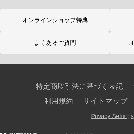
オンラインショップ特典
マブラヴポータルサイト
https://muvluv.com/
よくあるご質問
TVアニメ版『マブラヴ オルタネイ
https://muv-luv-alternative-anime.com/
マブラヴ アンリミテッド ザ・デイ
特定商取引法に基づく表記
https://muvluv.com/tda
利用規約
サイトマップ
Privacy Settings
※本製品は再生産品となります。
※画像は試作品です。実際の商品と