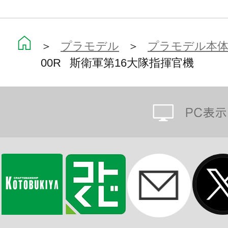
■後側のグリップは回転可動が可能で
一部塗装済みパーツ
＞
プラモデル
＞
プラモデル本
00R 斯衛軍第16大隊指揮官機
■頭部の角パーツの文様を塗装済みで
（※塗装色はオレンジ色です。）
付属品
■87式突撃砲×2
■74式近接戦闘長刀×2
■試製99型電磁投射砲
■74式可動兵装担架システム（ブレー
■74式可動兵装担架システム（ガンマ