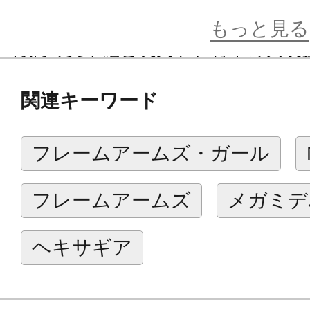
本体ギミック解説
もっと見る
■付属の突撃砲と長刀を、背中の兵装
可能です。
関連キーワード
■差し替えにて試製99型電磁投射砲
す。
フレームアームズ・ガール
試製99型電磁投射砲ギミック解説
フレームアームズ
メガミデ
■試製99型電磁投射砲の給弾ベルト
ブルに可動します。
ヘキサギア
■前側グリップの取り付け位置を3か
れにより多様な持たせ方を再現する