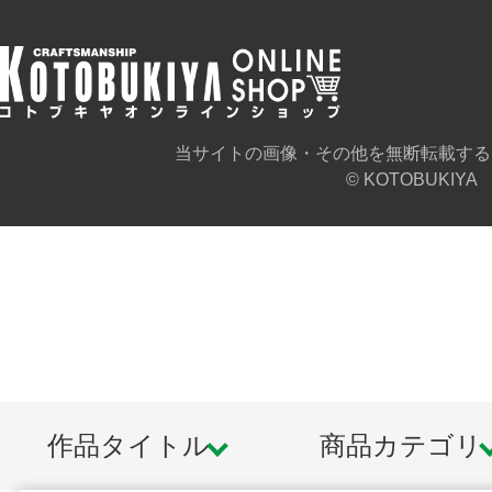
https://muvluv.com/
TVアニメ版『マブラヴ オルタネイ
https://muv-luv-alternative-anime.com/
当サイトの画像・その他を無断転載する
© KOTOBUKIYA
Steamストアページ
https://store.steampowered.com/app/8
https://store.steampowered.com/app/8
l=japanese
※本製品は再生産品となります。
作品タイトル
商品カテゴリ
※画像は試作品のものです。実際の
ございます。また、撮影用に塗装さ