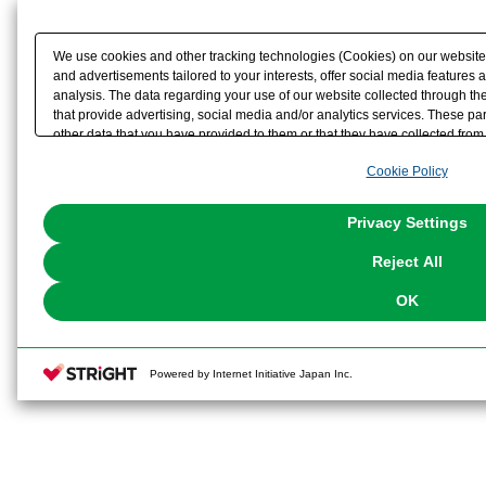
※本製品はお客様ご自身で組み立て
We use cookies and other tracking technologies (Cookies) on our website t
and advertisements tailored to your interests, offer social media feature
analysis. The data regarding your use of our website collected through t
that provide advertising, social media and/or analytics services. These p
other data that you have provided to them or that they have collected from 
analyze and optimize advertisements delivered to you by businesses other t
Cookie Policy
the use of all Cookies except for Strictly Necessary Cookies, please click "
with Cookies enabled, please click "OK". To select your preferences for e
You can change your consent or rejection settings at any time via through
Privacy Settings
our
Cookie Policy
or the website footer.
Reject All
OK
Powered by Internet Initiative Japan Inc.