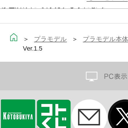
彩色済みにて再現する事により
組み上げただけで武御雷 Type-00R
【Ver.1.5での変更点】
＞
プラモデル
＞
プラモデル本
Ver.1.5
・87式突撃砲、74式近接戦闘長刀は
規造形を行いました。
・突撃砲については弾倉2種の取り外
く、支援突撃砲への組み換えも可能
・股関節の大幅な再設計を行い、ボ
多重軸関節に変更。可動範囲と強度
に太腿ロール関節の追加により、表
になりました。