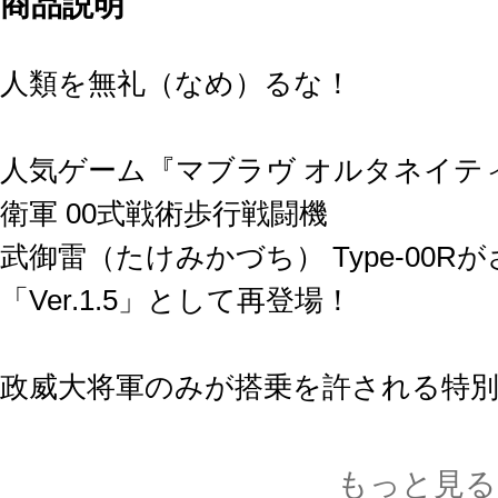
商品説明
人類を無礼（なめ）るな！
人気ゲーム『マブラヴ オルタネイテ
衛軍 00式戦術歩行戦闘機
武御雷（たけみかづち） Type-00
「Ver.1.5」として再登場！
政威大将軍のみが搭乗を許される特
る紫色を成型色で再現。
カメラや発光部はクリアパーツで再
もっと見る