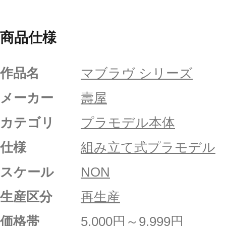
商品仕様
作品名
マブラヴ シリーズ
メーカー
壽屋
カテゴリ
プラモデル本体
仕様
組み立て式プラモデル
スケール
NON
生産区分
再生産
価格帯
5,000円～9,999円