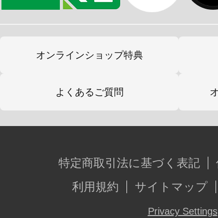
・膝裏可動装甲の形状変更を行い、
可能にしました。
・足首可動の再設計と全高の調整を行
オンラインショップ特典
NONスケール機体に合わせた調整を
・腕部肘関節の再設計により、背面
よくあるご質問
・兵装担架の可動追加を行い、背面
腕部の突撃砲とあわせて４門での背
・胸部と腰部の間に前後関節を追加
特定商取引法に基づく表記
ました。
利用規約
サイトマップ
マブラヴポータルサイト
Privacy Settings