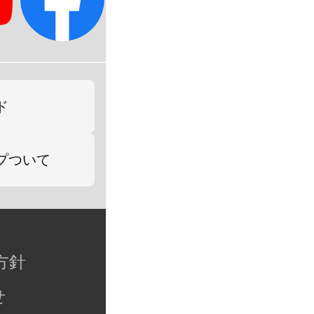
ド
プついて
方針
せ