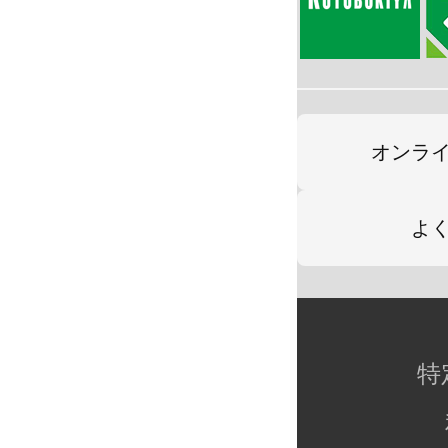
オンラ
よ
特