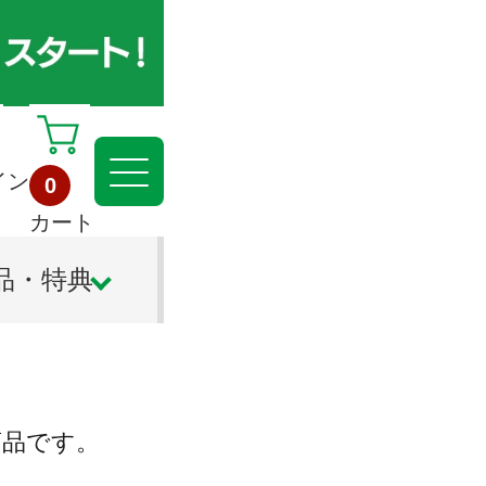
イン
0
カート
品・特典
商品です。