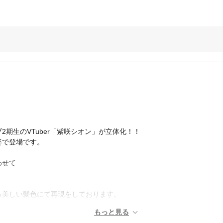
期生のVTuber「紫咲シオン」が立体化！！
姿で登場です。
わせて
。
る美しい髪色にて再現をしております。