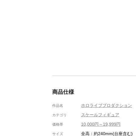
商品仕様
ホロライブプロダクション
作品名
スケールフィギュア
カテゴリ
10,000円～19,999円
価格帯
全高：約240mm(台座含む)
サイズ