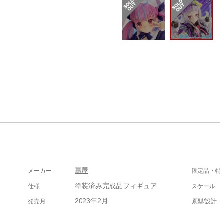
壽屋
メーカー
限定品・
塗装済み完成品フィギュア
仕様
スケール
2023年2月
発売月
原型/設計