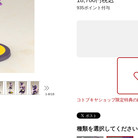
18,700
円
税込
935
ポイント付与
1
-
9
/
16
コトブキヤショップ限定特典の
種類を選択してください