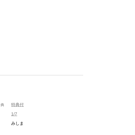
特典付
特典
1/7
みしま